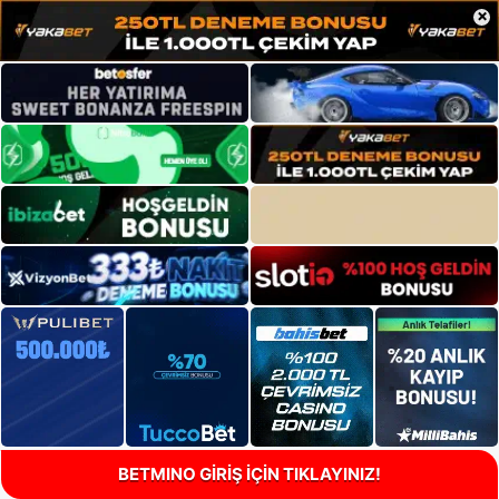
×
BETMINO GİRİŞ İÇİN TIKLAYINIZ!