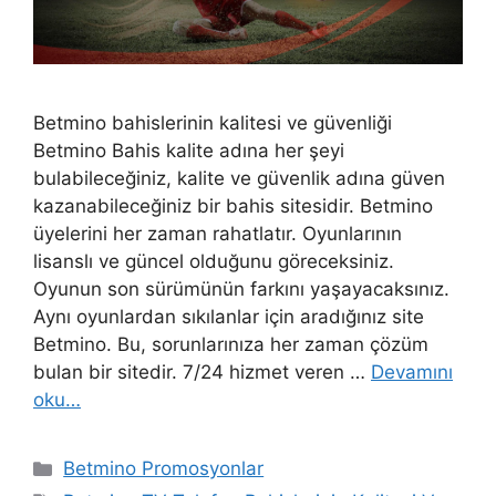
Betmino bahislerinin kalitesi ve güvenliği
Betmino Bahis kalite adına her şeyi
bulabileceğiniz, kalite ve güvenlik adına güven
kazanabileceğiniz bir bahis sitesidir. Betmino
üyelerini her zaman rahatlatır. Oyunlarının
lisanslı ve güncel olduğunu göreceksiniz.
Oyunun son sürümünün farkını yaşayacaksınız.
Aynı oyunlardan sıkılanlar için aradığınız site
Betmino. Bu, sorunlarınıza her zaman çözüm
bulan bir sitedir. 7/24 hizmet veren …
Devamını
oku…
Kategoriler
Betmino Promosyonlar