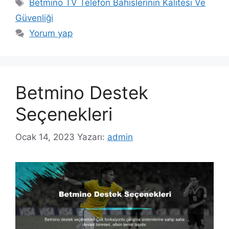
Etiketler
Betmino TV Telefon Bahislerinin Kalitesi Ve
Güvenliği
Yorum yap
Betmino Destek
Seçenekleri
Ocak 14, 2023
Yazarı:
admin