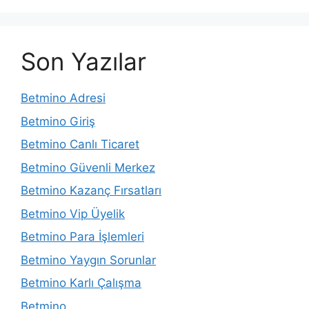
Son Yazılar
Betmino Adresi
Betmino Giriş
Betmino Canlı Ticaret
Betmino Güvenli Merkez
Betmino Kazanç Fırsatları
Betmino Vip Üyelik
Betmino Para İşlemleri
Betmino Yaygın Sorunlar
Betmino Karlı Çalışma
Betmino