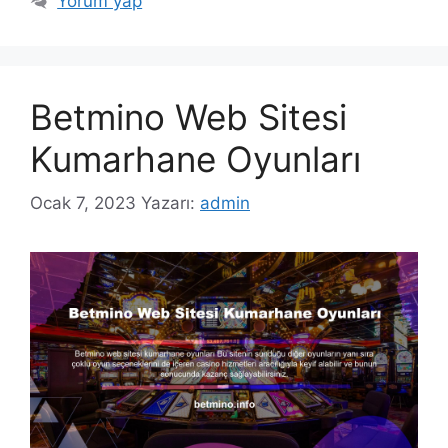
Yorum yap
Betmino Web Sitesi
Kumarhane Oyunları
Ocak 7, 2023
Yazarı:
admin