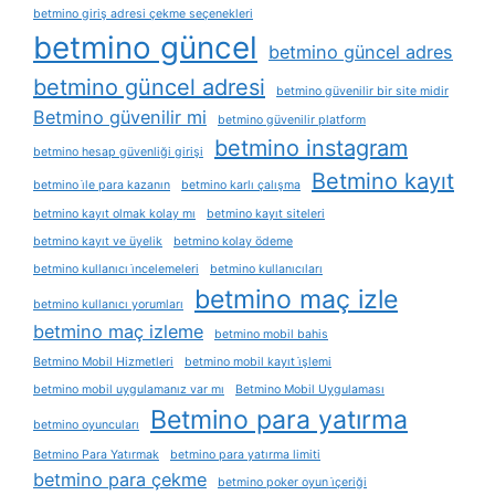
betmino giriş adresi çekme seçenekleri
betmino güncel
betmino güncel adres
betmino güncel adresi
betmino güvenilir bir site midir
Betmino güvenilir mi
betmino güvenilir platform
betmino instagram
betmino hesap güvenliği girişi
Betmino kayıt
betmino i̇le para kazanın
betmino karlı çalışma
betmino kayıt olmak kolay mı
betmino kayıt siteleri
betmino kayıt ve üyelik
betmino kolay ödeme
betmino kullanıcı i̇ncelemeleri
betmino kullanıcıları
betmino maç izle
betmino kullanıcı yorumları
betmino maç izleme
betmino mobil bahis
Betmino Mobil Hizmetleri
betmino mobil kayıt i̇şlemi
betmino mobil uygulamanız var mı
Betmino Mobil Uygulaması
Betmino para yatırma
betmino oyuncuları
Betmino Para Yatırmak
betmino para yatırma limiti
betmino para çekme
betmino poker oyun i̇çeriği