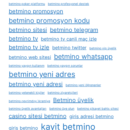
betmino poker platformu
betmino profesyonel destek
betmino promosyon
betmino promosyon kodu
betmino sitesi
betmino telegram
betmino tv
betmino tv canli maç izle
betmino tv izle
betmino twitter
betmino vip üyelik
betmino whatsapp
betmino web sitesi
betmino yaygın kullanım
betmino yaygın sorunlar
betmino yeni adres
betmino yeni adresi
betmino yeni öğrenenler
betmino yetenekli kişiler
betmino ziyaretçileri
Betmino üyelik
betmino çevrimdışı i̇kramiye
betmino üyelik avantajları
betmino üye olun
betmino şikayet bahis sitesi
casino sitesi betmino
giris adresi betmino
kayit betmino
giris betmino