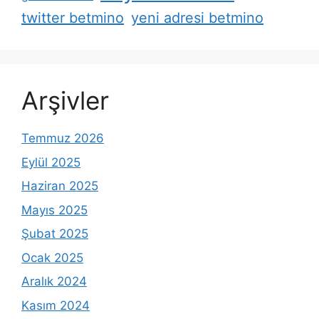
twitter betmino
yeni adresi betmino
Arşivler
Temmuz 2026
Eylül 2025
Haziran 2025
Mayıs 2025
Şubat 2025
Ocak 2025
Aralık 2024
Kasım 2024