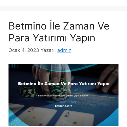
Betmino İle Zaman Ve
Para Yatırımı Yapın
Ocak 4, 2023
Yazarı:
admin