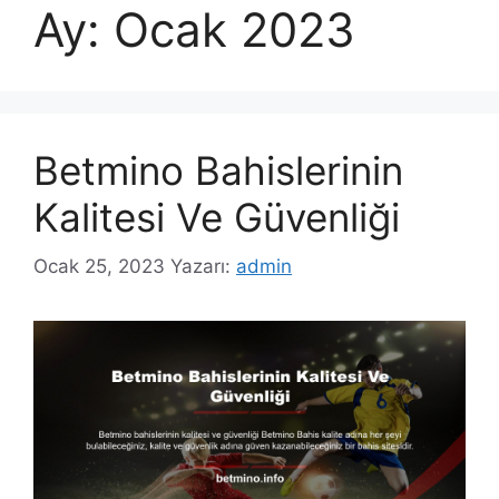
Ay:
Ocak 2023
Betmino Bahislerinin
Kalitesi Ve Güvenliği
Ocak 25, 2023
Yazarı:
admin