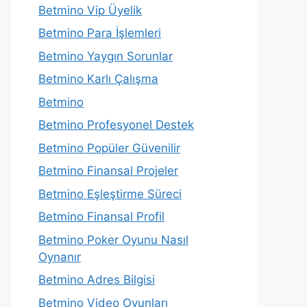
Betmino Vip Üyelik
Betmino Para İşlemleri
Betmino Yaygın Sorunlar
Betmino Karlı Çalışma
Betmino
Betmino Profesyonel Destek
Betmino Popüler Güvenilir
Betmino Finansal Projeler
Betmino Eşleştirme Süreci
Betmino Finansal Profil
Betmino Poker Oyunu Nasıl
Oynanır
Betmino Adres Bilgisi
Betmino Video Oyunları