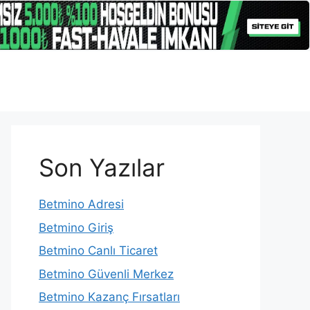
Son Yazılar
Betmino Adresi
Betmino Giriş
Betmino Canlı Ticaret
Betmino Güvenli Merkez
Betmino Kazanç Fırsatları