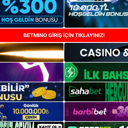
BETMINO GİRİŞ İÇİN TIKLAYINIZ!