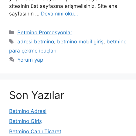
sitesinin üst sayfasına erişmelisiniz. Site ana
sayfasının …
Devamını oku…
Kategoriler
Betmino Promosyonlar
Etiketler
adresi betmino
,
betmino mobil giriş
,
betmino
para çekme i̇puçları
Yorum yap
Son Yazılar
Betmino Adresi
Betmino Giriş
Betmino Canlı Ticaret