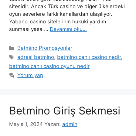
sitesidir. Ancak Türk casino ve diğer ülkelerdeki
oyun severlere farklı kanallardan ulaşılıyor.
Yabancı casino sitelerinin hukuki yardım
sunması yasa …
Devamını oku…
Kategoriler
Betmino Promosyonlar
Etiketler
adresi betmino
,
betmino canlı casino nedir
,
betmino canlı casino oyunu nedir
Yorum yap
Betmino Giriş Sekmesi
Mayıs 1, 2024
Yazarı:
admin