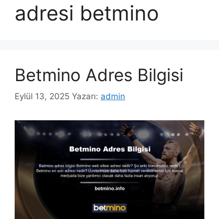
adresi betmino
Betmino Adres Bilgisi
Eylül 13, 2025
Yazarı:
admin