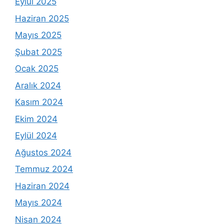
Eylül 2025
Haziran 2025
Mayıs 2025
Şubat 2025
Ocak 2025
Aralık 2024
Kasım 2024
Ekim 2024
Eylül 2024
Ağustos 2024
Temmuz 2024
Haziran 2024
Mayıs 2024
Nisan 2024