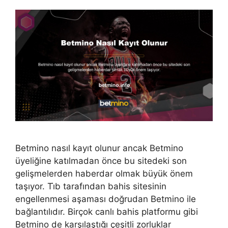
Betmino nasıl kayıt olunur ancak Betmino
üyeliğine katılmadan önce bu sitedeki son
gelişmelerden haberdar olmak büyük önem
taşıyor. Ti̇b tarafından bahis sitesinin
engellenmesi aşaması doğrudan Betmino ile
bağlantılıdır. Birçok canlı bahis platformu gibi
Betmino de karşılaştığı çeşitli zorluklar