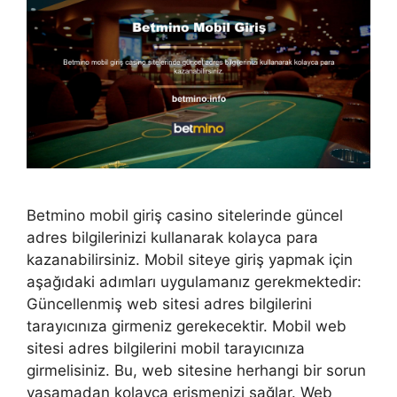
Betmino mobil giriş casino sitelerinde güncel
adres bilgilerinizi kullanarak kolayca para
kazanabilirsiniz. Mobil siteye giriş yapmak için
aşağıdaki adımları uygulamanız gerekmektedir:
Güncellenmiş web sitesi adres bilgilerini
tarayıcınıza girmeniz gerekecektir. Mobil web
sitesi adres bilgilerini mobil tarayıcınıza
girmelisiniz. Bu, web sitesine herhangi bir sorun
yaşamadan kolayca erişmenizi sağlar. Web