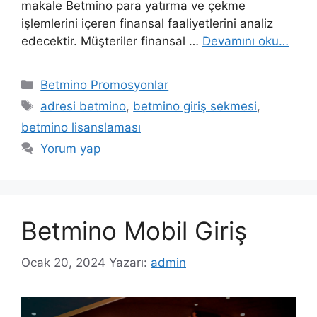
makale Betmino para yatırma ve çekme
işlemlerini içeren finansal faaliyetlerini analiz
edecektir. Müşteriler finansal …
Devamını oku…
Kategoriler
Betmino Promosyonlar
Etiketler
adresi betmino
,
betmino giriş sekmesi
,
betmino lisanslaması
Yorum yap
Betmino Mobil Giriş
Ocak 20, 2024
Yazarı:
admin