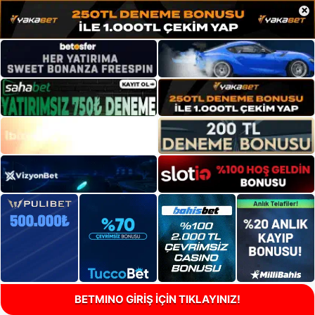
×
BETMINO GİRİŞ İÇİN TIKLAYINIZ!