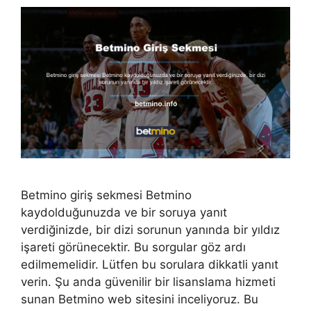
Betmino giriş sekmesi Betmino
kaydolduğunuzda ve bir soruya yanıt
verdiğinizde, bir dizi sorunun yanında bir yıldız
işareti görünecektir. Bu sorgular göz ardı
edilmemelidir. Lütfen bu sorulara dikkatli yanıt
verin. Şu anda güvenilir bir lisanslama hizmeti
sunan Betmino web sitesini inceliyoruz. Bu