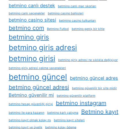
betmino canlı destek
betmino canlı maç skorları
betmino canlı seçenekler
betmino casino bahisleri
betmino casino sitesi
betmino casino tutkunları
betmino com
Betmino Futbol
betmino geniş bir kitle
betmino giris
betmino giris adresi
betmino girisi
betmino giriş adresi ne sıklıkla değişiyor
betmino giriş adresi çekme seçenekleri
betmino güncel
betmino güncel adres
betmino güncel adresi
betmino güvenilir bir site midir
Betmino güvenilir mi
betmino güvenilir platform
betmino instagram
betmino hesap güvenliği girişi
Betmino kayıt
betmino i̇le para kazanın
betmino karlı çalışma
betmino kayıt olmak kolay mı
betmino kayıt siteleri
betmino kayıt ve üyelik
betmino kolay ödeme