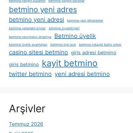
betmino yaygın kullanım
betmino yaygın sorunlar
betmino yeni adres
betmino yeni adresi
betmino yeni öğrenenler
betmino yetenekli kişiler
betmino ziyaretçileri
Betmino üyelik
betmino çevrimdışı i̇kramiye
betmino üyelik avantajları
betmino üye olun
betmino şikayet bahis sitesi
casino sitesi betmino
giris adresi betmino
kayit betmino
giris betmino
twitter betmino
yeni adresi betmino
Arşivler
Temmuz 2026