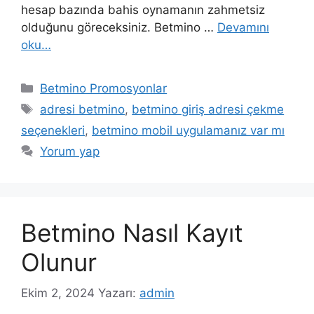
hesap bazında bahis oynamanın zahmetsiz
olduğunu göreceksiniz. Betmino …
Devamını
oku…
Kategoriler
Betmino Promosyonlar
Etiketler
adresi betmino
,
betmino giriş adresi çekme
seçenekleri
,
betmino mobil uygulamanız var mı
Yorum yap
Betmino Nasıl Kayıt
Olunur
Ekim 2, 2024
Yazarı:
admin