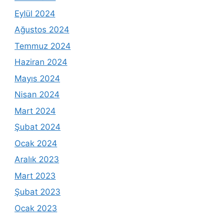
Eylül 2024
Ağustos 2024
Temmuz 2024
Haziran 2024
Mayıs 2024
Nisan 2024
Mart 2024
Şubat 2024
Ocak 2024
Aralık 2023
Mart 2023
Şubat 2023
Ocak 2023