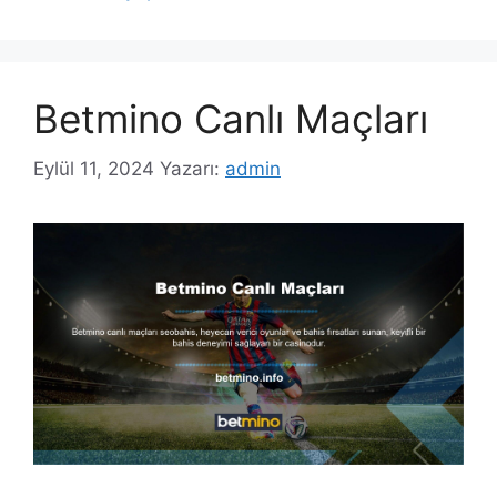
Betmino Canlı Maçları
Eylül 11, 2024
Yazarı:
admin