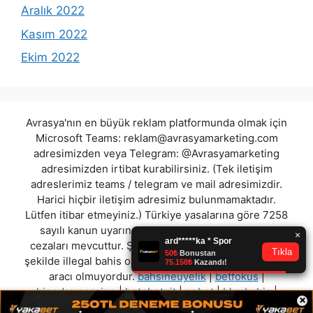
Aralık 2022
Kasım 2022
Ekim 2022
Avrasya'nın en büyük reklam platformunda olmak için
Microsoft Teams:
reklam@avrasyamarketing.com
adresimizden veya Telegram: @Avrasyamarketing
adresimizden irtibat kurabilirsiniz. (Tek iletişim
adreslerimiz teams / telegram ve mail adresimizdir.
Harici hiçbir iletişim adresimiz bulunmamaktadır.
Lütfen itibar etmeyiniz.) Türkiye yasalarına göre 7258
sayılı kanun uyarınca yasa dışı bahis oynamanın
cezaları mevcuttur. Şu an bulunduğunuz site hiç bir
şekilde illegal bahis oyunları oynatmıyor ve oynamaya
aracı olmuyordur.
bahsineuyelik
|
betfokus
|
hipodromcasino
|
betebetgit
|
enbet
|
bluebahis
|
×
rulobet
|
betbiyotik