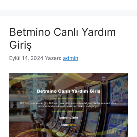
Betmino Canlı Yardım
Giriş
Eylül 14, 2024
Yazarı:
admin