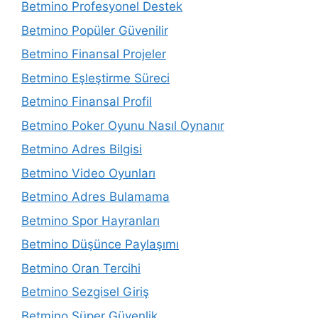
Betmino Profesyonel Destek
Betmino Popüler Güvenilir
Betmino Finansal Projeler
Betmino Eşleştirme Süreci
Betmino Finansal Profil
Betmino Poker Oyunu Nasıl Oynanır
Betmino Adres Bilgisi
Betmino Video Oyunları
Betmino Adres Bulamama
Betmino Spor Hayranları
Betmino Düşünce Paylaşımı
Betmino Oran Tercihi
Betmino Sezgisel Giriş
Betmino Süper Güvenlik