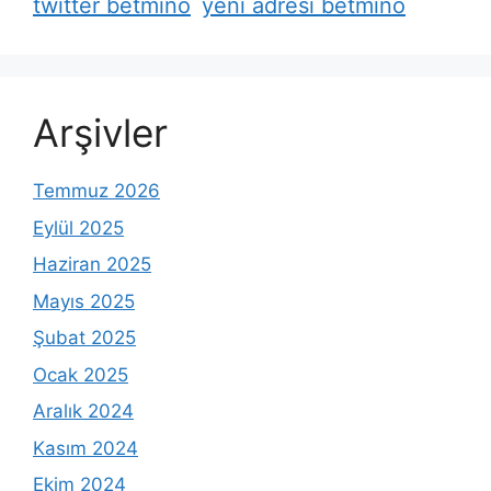
twitter betmino
yeni adresi betmino
Arşivler
Temmuz 2026
Eylül 2025
Haziran 2025
Mayıs 2025
Şubat 2025
Ocak 2025
Aralık 2024
Kasım 2024
Ekim 2024