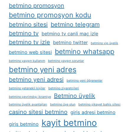
betmino promosyon
betmino promosyon kodu
betmino sitesi
betmino telegram
betmino tv
betmino tv canli maç izle
betmino tv izle
betmino twitter
betmino vip üyelik
betmino whatsapp
betmino web sitesi
betmino yaygın kullanım
betmino yaygın sorunlar
betmino yeni adres
betmino yeni adresi
betmino yeni öğrenenler
betmino yetenekli kişiler
betmino ziyaretçileri
Betmino üyelik
betmino çevrimdışı i̇kramiye
betmino üyelik avantajları
betmino üye olun
betmino şikayet bahis sitesi
casino sitesi betmino
giris adresi betmino
kayit betmino
giris betmino