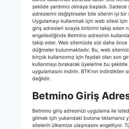
şekilde yardımcı olmaya başladı. Sadece s
adreslerini değiştirseler bile sitenin iyi 
Uygulamayı kullanmak için web sitesi için 
giriş adresleri sırayla birbirini takip eden
engellediğinde Betmino adresinin kullanılabi
takip eder. Web sitemizde sizi daha önce 
düğmeler bulunmaktadır. Bu, web sitemizi kul
birçok kullanıcımız için faydalı olan son gi
kullanmayı bırakarak üyelerine bu şekilde
uygulamasını indirin. BTK’nın indirdikten s
değildir.
Betmino Giriş Adres
Betmino giriş adresinizi uygulama ile isted
gitmek için yukarıdaki butona tıklamanız 
sitelerin ülkemize ulaşmasını engelliyor. T