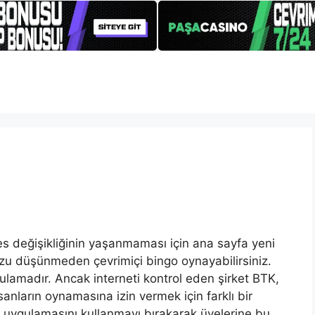
s değişikliğinin yaşanmaması için ana sayfa yeni
u düşünmeden çevrimiçi bingo oynayabilirsiniz.
lamadır. Ancak interneti kontrol eden şirket BTK,
anların oynamasına izin vermek için farklı bir
 uygulamasını kullanmayı bırakarak üyelerine bu