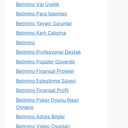
Betmino Vip Üyelik
Betmino Para İşlemleri
Betmino Yaygın Sorunlar
Betmino Karlı Çalışma
Betmino
Betmino Profesyonel Destek
Betmino Popüler Güvenilir
Betmino Finansal Projeler
Betmino Eşleştirme Süreci
Betmino Finansal Profil
Betmino Poker Oyunu Nasıl
Oynanır
Betmino Adres Bilgisi
Betmino Video Oyunları