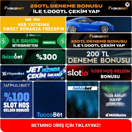
×
BETMINO GİRİŞ İÇİN TIKLAYINIZ!