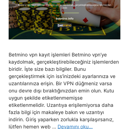
Betmino vpn kayıt işlemleri Betmino vpn’ye
kaydolmak, gerçekleştirebileceğiniz işlemlerden
biridir. İşte size bazı bilgiler. Bunu
gerçekleştirmek için iss’inizdeki ayarlarınıza ve
uzantılarınıza erişin. Bir VPN düğmeniz varsa
onu devre dışı bıraktığınızdan emin olun. Kutu
uygun şekilde etiketlenmemişse
etiketlenmelidir. Uzantıya erişilemiyorsa daha
fazla bilgi için makaleye bakın ve uzantıyı
indirin. Giriş yaparken zorlukla karşılaşırsanız,
lütfen hemen web …
Devamını oku…