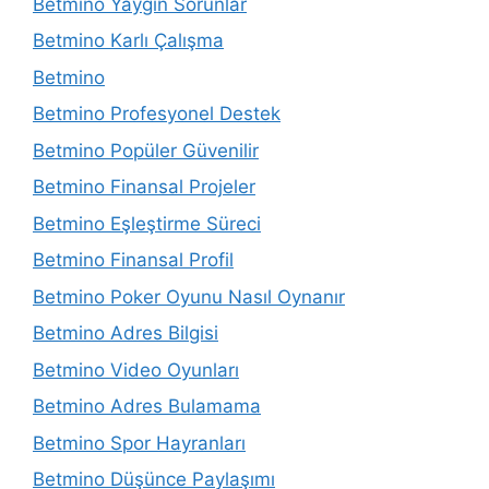
Betmino Yaygın Sorunlar
Betmino Karlı Çalışma
Betmino
Betmino Profesyonel Destek
Betmino Popüler Güvenilir
Betmino Finansal Projeler
Betmino Eşleştirme Süreci
Betmino Finansal Profil
Betmino Poker Oyunu Nasıl Oynanır
Betmino Adres Bilgisi
Betmino Video Oyunları
Betmino Adres Bulamama
Betmino Spor Hayranları
Betmino Düşünce Paylaşımı