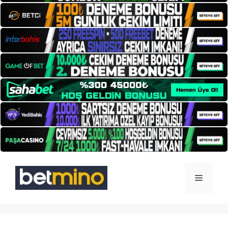
İçeriğe
atla
Menü