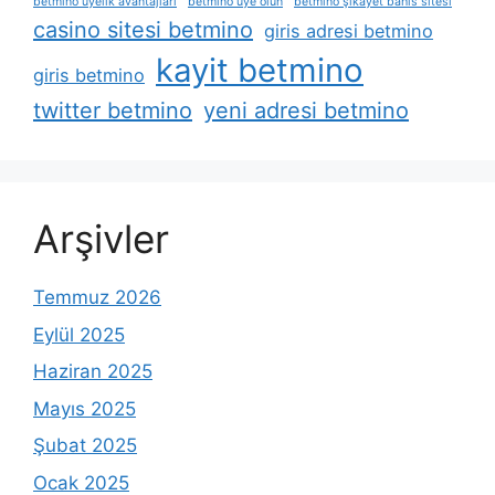
betmino üyelik avantajları
betmino üye olun
betmino şikayet bahis sitesi
casino sitesi betmino
giris adresi betmino
kayit betmino
giris betmino
twitter betmino
yeni adresi betmino
Arşivler
Temmuz 2026
Eylül 2025
Haziran 2025
Mayıs 2025
Şubat 2025
Ocak 2025