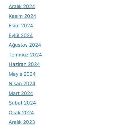
Aralık 2024
Kasım 2024
Ekim 2024
Eylül 2024
Ağustos 2024
Temmuz 2024
Haziran 2024
Mayıs 2024
Nisan 2024
Mart 2024
Şubat 2024
Ocak 2024
Aralık 2023