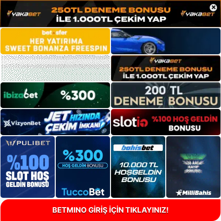
×
BETMINO GİRİŞ İÇİN TIKLAYINIZ!