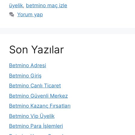
üyelik
,
betmino maç izle
Yorum yap
Son Yazılar
Betmino Adresi
Betmino Giriş
Betmino Canlı Ticaret
Betmino Güvenli Merkez
Betmino Kazanç Fırsatları
Betmino Vip Üyelik
Betmino Para İşlemleri