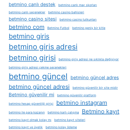
betmino canlı destek
betmino canlı maç skorları
betmino canlı seçenekler
betmino casino bahisleri
betmino casino sitesi
betmino casino tutkunları
betmino com
Betmino Futbol
betmino geniş bir kitle
betmino giris
betmino giris adresi
betmino girisi
betmino giriş adresi ne sıklıkla değişiyor
betmino giriş adresi çekme seçenekleri
betmino güncel
betmino güncel adres
betmino güncel adresi
betmino güvenilir bir site midir
Betmino güvenilir mi
betmino güvenilir platform
betmino instagram
betmino hesap güvenliği girişi
Betmino kayıt
betmino i̇le para kazanın
betmino karlı çalışma
betmino kayıt olmak kolay mı
betmino kayıt siteleri
betmino kayıt ve üyelik
betmino kolay ödeme