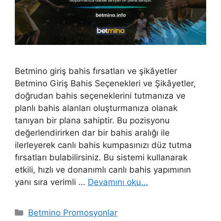
Betmino giriş bahis fırsatları ve şikâyetler
Betmino Giriş Bahis Seçenekleri ve Şikâyetler,
doğrudan bahis seçeneklerini tutmanıza ve
planlı bahis alanları oluşturmanıza olanak
tanıyan bir plana sahiptir. Bu pozisyonu
değerlendirirken dar bir bahis aralığı ile
ilerleyerek canlı bahis kumpasınızı düz tutma
fırsatları bulabilirsiniz. Bu sistemi kullanarak
etkili, hızlı ve donanımlı canlı bahis yapımının
yanı sıra verimli …
Devamını oku…
Kategoriler
Betmino Promosyonlar