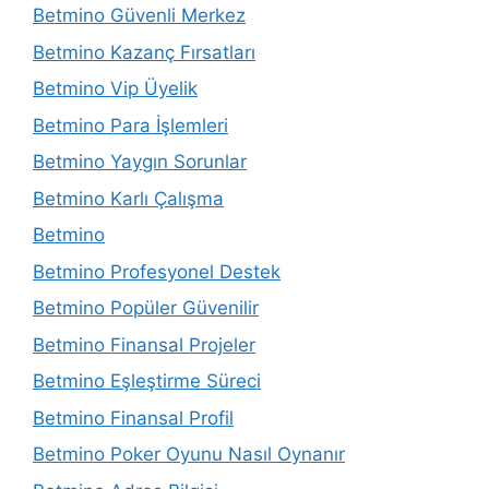
Betmino Güvenli Merkez
Betmino Kazanç Fırsatları
Betmino Vip Üyelik
Betmino Para İşlemleri
Betmino Yaygın Sorunlar
Betmino Karlı Çalışma
Betmino
Betmino Profesyonel Destek
Betmino Popüler Güvenilir
Betmino Finansal Projeler
Betmino Eşleştirme Süreci
Betmino Finansal Profil
Betmino Poker Oyunu Nasıl Oynanır