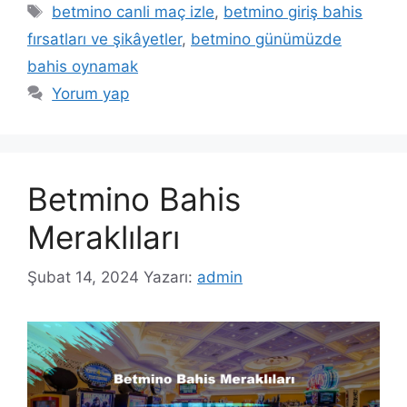
Etiketler
betmino canli maç izle
,
betmino giriş bahis
fırsatları ve şikâyetler
,
betmino günümüzde
bahis oynamak
Yorum yap
Betmino Bahis
Meraklıları
Şubat 14, 2024
Yazarı:
admin