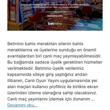
Betmino bahis meraklıları sitenin bahis
meraklılarına ve üyelerine sunduğu en önemli
avantajlardan biri canlı maç yayınlayabilmesidir.
Bu bağlamda sadece üyelik gerektiren hizmetler
verilmektedir. Betmino üyelik verileriniz
kapsamında siteye giriş yaptığınız andan
itibaren, Canlı Oyun Yayını uygulamasında yer
alan maçları kullanıcı profiliniz ile birlikte ekran
üzerinden izleme olanağına sahip olacaksınız.
Canlı maç yayınlarını izlemek için donanım …
Devamını oku…