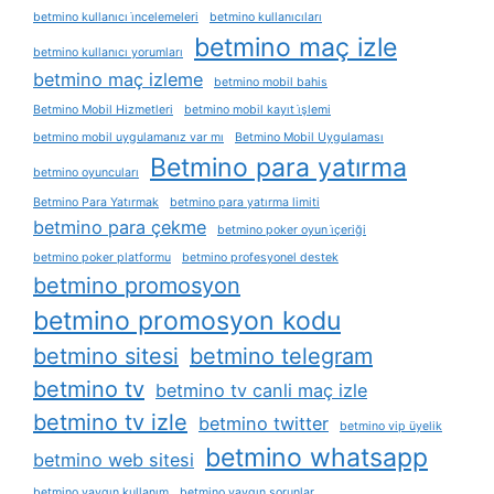
betmino kullanıcı i̇ncelemeleri
betmino kullanıcıları
betmino maç izle
betmino kullanıcı yorumları
betmino maç izleme
betmino mobil bahis
Betmino Mobil Hizmetleri
betmino mobil kayıt i̇şlemi
betmino mobil uygulamanız var mı
Betmino Mobil Uygulaması
Betmino para yatırma
betmino oyuncuları
Betmino Para Yatırmak
betmino para yatırma limiti
betmino para çekme
betmino poker oyun i̇çeriği
betmino poker platformu
betmino profesyonel destek
betmino promosyon
betmino promosyon kodu
betmino sitesi
betmino telegram
betmino tv
betmino tv canli maç izle
betmino tv izle
betmino twitter
betmino vip üyelik
betmino whatsapp
betmino web sitesi
betmino yaygın kullanım
betmino yaygın sorunlar