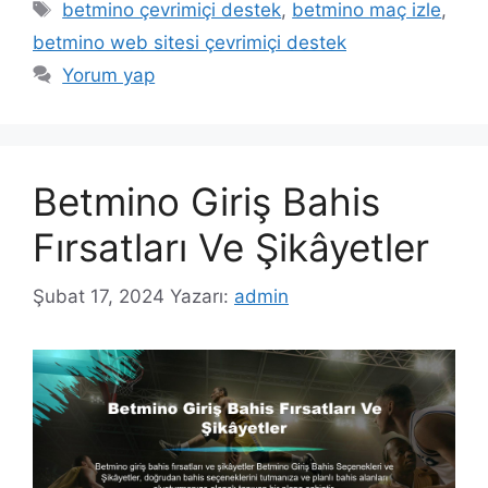
Etiketler
betmino çevrimiçi destek
,
betmino maç izle
,
betmino web sitesi çevrimiçi destek
Yorum yap
Betmino Giriş Bahis
Fırsatları Ve Şikâyetler
Şubat 17, 2024
Yazarı:
admin