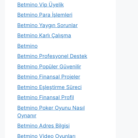
Betmino Vip Üyelik
Betmino Para İşlemleri
Betmino Yaygın Sorunlar
Betmino Karlı Çalışma
Betmino
Betmino Profesyonel Destek
Betmino Popüler Güvenilir
Betmino Finansal Projeler
Betmino Eşleştirme Süreci
Betmino Finansal Profil
Betmino Poker Oyunu Nasıl
Oynanır
Betmino Adres Bilgisi
Betmino Video Oyunları