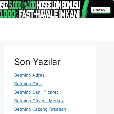
Son Yazılar
Betmino Adresi
Betmino Giriş
Betmino Canlı Ticaret
Betmino Güvenli Merkez
Betmino Kazanç Fırsatları