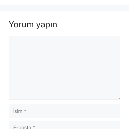
Yorum yapın
Yorum
İsim
E-