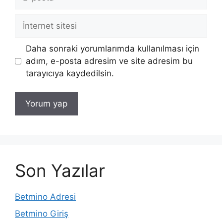
posta
İnternet
sitesi
Daha sonraki yorumlarımda kullanılması için
adım, e-posta adresim ve site adresim bu
tarayıcıya kaydedilsin.
Son Yazılar
Betmino Adresi
Betmino Giriş