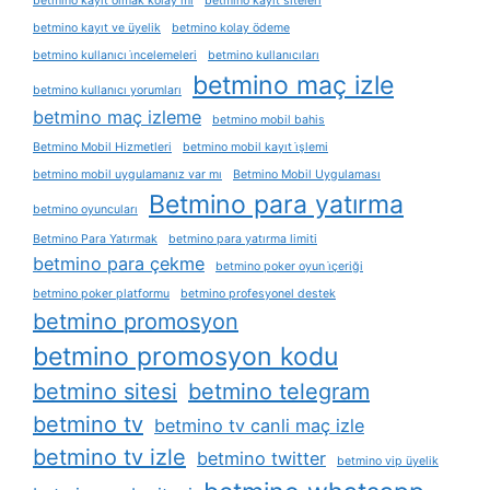
betmino kayıt olmak kolay mı
betmino kayıt siteleri
betmino kayıt ve üyelik
betmino kolay ödeme
betmino kullanıcı i̇ncelemeleri
betmino kullanıcıları
betmino maç izle
betmino kullanıcı yorumları
betmino maç izleme
betmino mobil bahis
Betmino Mobil Hizmetleri
betmino mobil kayıt i̇şlemi
betmino mobil uygulamanız var mı
Betmino Mobil Uygulaması
Betmino para yatırma
betmino oyuncuları
Betmino Para Yatırmak
betmino para yatırma limiti
betmino para çekme
betmino poker oyun i̇çeriği
betmino poker platformu
betmino profesyonel destek
betmino promosyon
betmino promosyon kodu
betmino sitesi
betmino telegram
betmino tv
betmino tv canli maç izle
betmino tv izle
betmino twitter
betmino vip üyelik