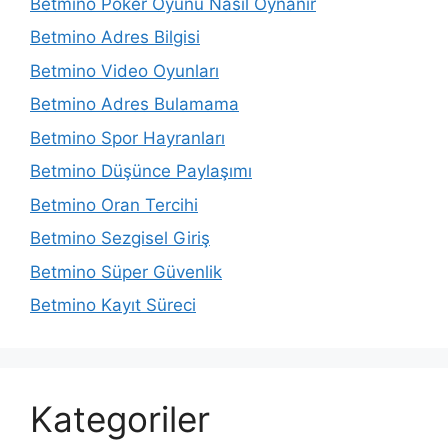
Betmino Poker Oyunu Nasıl Oynanır
Betmino Adres Bilgisi
Betmino Video Oyunları
Betmino Adres Bulamama
Betmino Spor Hayranları
Betmino Düşünce Paylaşımı
Betmino Oran Tercihi
Betmino Sezgisel Giriş
Betmino Süper Güvenlik
Betmino Kayıt Süreci
Kategoriler