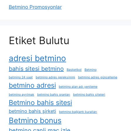
Betmino Promosyonlar
Etiket Bulutu
adresi betmino
bahis sitesi betmino
Basketbol
Betmino
betmino 24 saat
betmino adres gereksinimi
betmino adres güncelleme
betmino adresi
betmino alan adı yenileme
betmino ayrılmak
betmino bahis oranları
betmino bahis siteleri
Betmino bahis sitesi
betmino bahis şirketi
betmino bağlantı kuralları
Betmino bonus
betmino canli maç izle