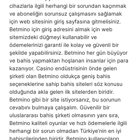
cihazlarla ilgili herhangi bir sorundan kaçınmak
ve aboneliğin sorunsuz çalışmasını sağlamak
için web sitesinin giriş sayfasına gitmelisiniz.
Betmino için giriş adresini almak için web
sitemizdeki düğmeyi kullanabilir ve
ödemelerinizi garanti ile kolay ve güvenli bir
şekilde yapabilirsiniz. Betmino her gün büyüyor
ve bahis yapmaktan hoşlanan insanlar için para
kazanıyor. Casino endüstrisinin önde gelen
şirketi olan Betmino oldukça geniş bahis
seçeneklerine sahip bahis siteleri söz konusu
olduğunda akla gelen ilk sitelerden biridir.
Betmino gibi bir site istiyorsanız, bu sorunun
cevabını bulmaya çalışalım. Güvenilir bir
uluslararası bahis şirketi olmasının yanı sıra,
Betmino kaliteli oyunlar ve hızlı ödemelerle ilgili
herhangi bir sorun olmadan Türkiye’nin en iyi
bahisçilerinden biridir. Betmino kullanıcıların