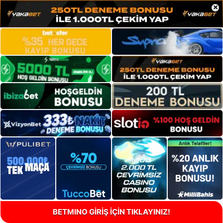
×
BETMINO GİRİŞ İÇİN TIKLAYINIZ!