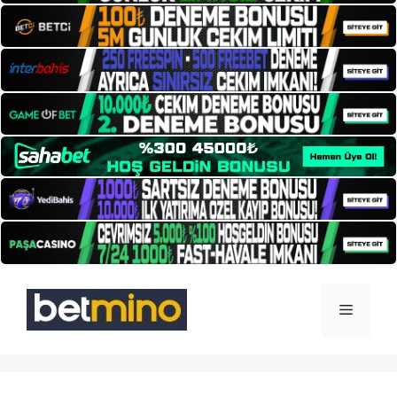
İçeriğe
atla
Menü