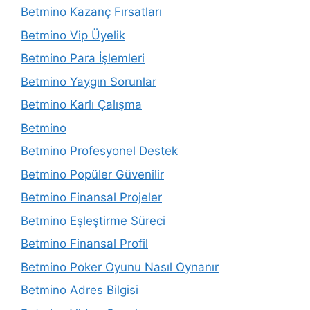
Betmino Kazanç Fırsatları
Betmino Vip Üyelik
Betmino Para İşlemleri
Betmino Yaygın Sorunlar
Betmino Karlı Çalışma
Betmino
Betmino Profesyonel Destek
Betmino Popüler Güvenilir
Betmino Finansal Projeler
Betmino Eşleştirme Süreci
Betmino Finansal Profil
Betmino Poker Oyunu Nasıl Oynanır
Betmino Adres Bilgisi