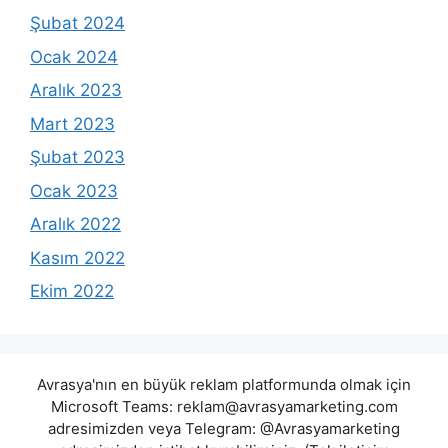
Şubat 2024
Ocak 2024
Aralık 2023
Mart 2023
Şubat 2023
Ocak 2023
Aralık 2022
Kasım 2022
Ekim 2022
Avrasya'nın en büyük reklam platformunda olmak için
Microsoft Teams:
reklam@avrasyamarketing.com
adresimizden veya Telegram: @Avrasyamarketing