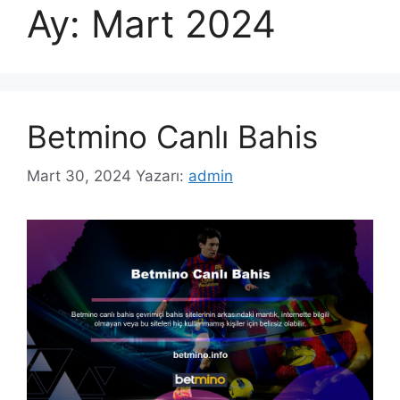
Ay:
Mart 2024
Betmino Canlı Bahis
Mart 30, 2024
Yazarı:
admin