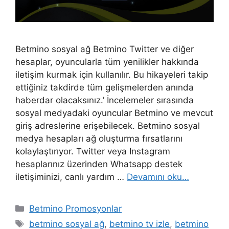
Betmino sosyal ağ Betmino Twitter ve diğer
hesaplar, oyuncularla tüm yenilikler hakkında
iletişim kurmak için kullanılır. Bu hikayeleri takip
ettiğiniz takdirde tüm gelişmelerden anında
haberdar olacaksınız.’ İncelemeler sırasında
sosyal medyadaki oyuncular Betmino ve mevcut
giriş adreslerine erişebilecek. Betmino sosyal
medya hesapları ağ oluşturma fırsatlarını
kolaylaştırıyor. Twitter veya Instagram
hesaplarınız üzerinden Whatsapp destek
iletişiminizi, canlı yardım …
Devamını oku…
Kategoriler
Betmino Promosyonlar
Etiketler
betmino sosyal ağ
,
betmino tv izle
,
betmino