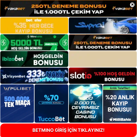
×
BETMINO GİRİŞ İÇİN TIKLAYINIZ!