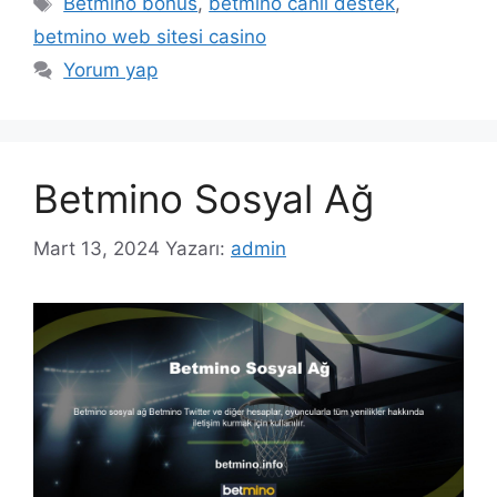
Betmino bonus
,
betmino canlı destek
,
betmino web sitesi casino
Yorum yap
Betmino Sosyal Ağ
Mart 13, 2024
Yazarı:
admin