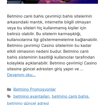
Betmino canlı bahis çevrimiçi bahis sitelerinin
arkasındaki mantık, internette bilgili olmayan
veya bu siteleri hiç kullanmamış kişiler için
belirsiz olabilir. Bu sitelerin karmaşıklığı,
kullanıcılarına ilgi göstermemelerine bağlanabilir.
Betmino çevrimiçi Casino sitelerinin bu kadar
etkili olmasının nedeni budur. Betmino canlı
bahis sisteminin basitliği kullanıcılar tarafından
kolaylıkla açıklanabilir. Betmino çevrimiçi Casino
sitesine güncel adresten giriş yapın ve …
Devamını oku…
Kategoriler
Betmino Promosyonlar
Etiketler
betmino avantajları
,
betmino canlı bahis
,
betmino güncel adresi