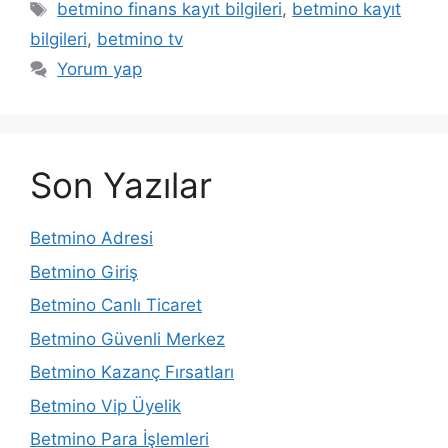
Etiketler
betmino finans kayıt bilgileri
,
betmino kayıt
bilgileri
,
betmino tv
Yorum yap
Son Yazılar
Betmino Adresi
Betmino Giriş
Betmino Canlı Ticaret
Betmino Güvenli Merkez
Betmino Kazanç Fırsatları
Betmino Vip Üyelik
Betmino Para İşlemleri