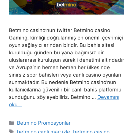
Betmino casino’nun twitter Betmino casino
Gaming, kimliği doğrulanmış en önemli çevrimiçi
oyun sağlayıcılarından biridir. Bu bahis sitesi
kurulduğu günden bu yana bağımsız bir
uluslararası kuruluşun sürekli denetimi altındadır
ve Avrupa’nın hemen hemen her ülkesinde
sınırsız spor bahisleri veya canlı casino oyunları
sunmaktadır. Bu nedenle Betmino casino’nun
kullanıcılarına güvenilir bir canlı bahis platformu
sunduğunu söyleyebiliriz. Betmino …
Devamını
oku…
Kategoriler
Betmino Promosyonlar
Etiketler
betmino canli maç izle
,
betmino casino