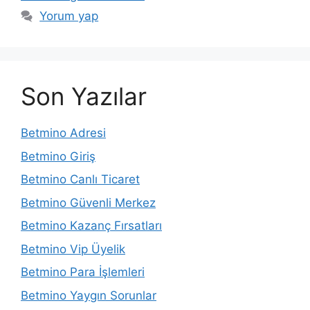
Yorum yap
Son Yazılar
Betmino Adresi
Betmino Giriş
Betmino Canlı Ticaret
Betmino Güvenli Merkez
Betmino Kazanç Fırsatları
Betmino Vip Üyelik
Betmino Para İşlemleri
Betmino Yaygın Sorunlar