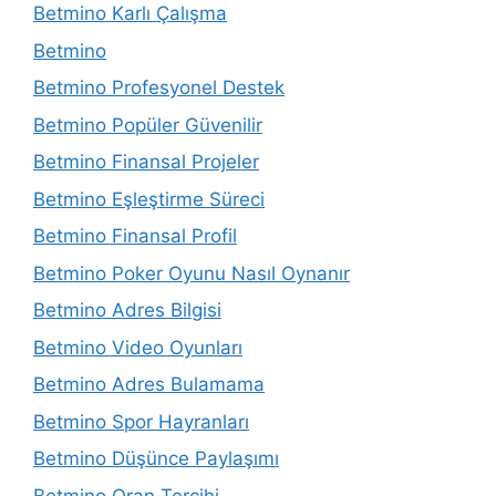
Betmino Karlı Çalışma
Betmino
Betmino Profesyonel Destek
Betmino Popüler Güvenilir
Betmino Finansal Projeler
Betmino Eşleştirme Süreci
Betmino Finansal Profil
Betmino Poker Oyunu Nasıl Oynanır
Betmino Adres Bilgisi
Betmino Video Oyunları
Betmino Adres Bulamama
Betmino Spor Hayranları
Betmino Düşünce Paylaşımı
Betmino Oran Tercihi