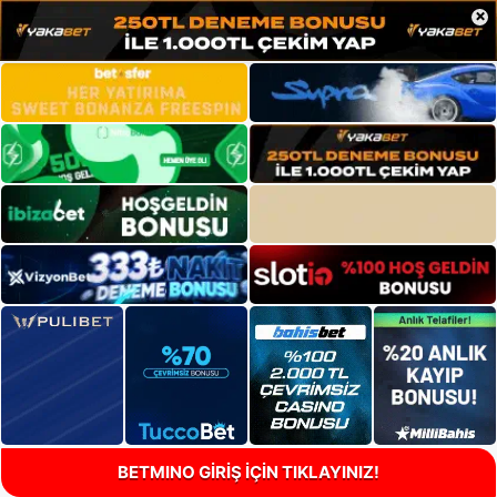
×
BETMINO GİRİŞ İÇİN TIKLAYINIZ!