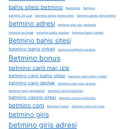
bahis sitesi betmino
Basketbol
Betmino
betmino 24 saat
betmino adres gereksinimi
betmino adres güncelleme
betmino adresi
betmino alan adı yenileme
betmino ayrılmak
betmino bahis oranları
betmino bahis siteleri
Betmino bahis sitesi
betmino bahis şirketi
betmino bağlantı kuralları
Betmino bonus
betmino canli maç izle
betmino canlı bahis sitesi
betmino canlı bahis şirketi
betmino canlı destek
betmino canlı maç skorları
betmino canlı seçenekler
betmino casino bahisleri
betmino casino sitesi
betmino casino tutkunları
betmino com
Betmino Futbol
betmino geniş bir kitle
betmino giris
betmino giris adresi