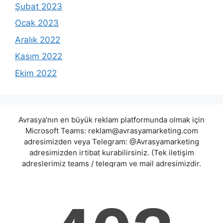
Şubat 2023
Ocak 2023
Aralık 2022
Kasım 2022
Ekim 2022
Avrasya'nın en büyük reklam platformunda olmak için
Microsoft Teams:
reklam@avrasyamarketing.com
adresimizden veya Telegram: @Avrasyamarketing
adresimizden irtibat kurabilirsiniz. (Tek iletişim
adreslerimiz teams / telegram ve mail adresimizdir.
Harici hiçbir iletişim adresimiz bulunmamaktadır.
Lütfen itibar etmeyiniz.) Türkiye yasalarına göre 7258
sayılı kanun uyarınca yasa dışı bahis oynamanın
cezaları mevcuttur. Şu an bulunduğunuz site hiç bir
şekilde illegal bahis oyunları oynatmıyor ve oynamaya