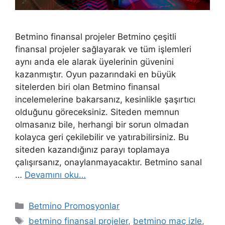
Betmino finansal projeler Betmino çeşitli
finansal projeler sağlayarak ve tüm işlemleri
aynı anda ele alarak üyelerinin güvenini
kazanmıştır. Oyun pazarındaki en büyük
sitelerden biri olan Betmino finansal
incelemelerine bakarsanız, kesinlikle şaşırtıcı
olduğunu göreceksiniz. Siteden memnun
olmasanız bile, herhangi bir sorun olmadan
kolayca geri çekilebilir ve yatırabilirsiniz. Bu
siteden kazandığınız parayı toplamaya
çalışırsanız, onaylanmayacaktır. Betmino sanal
…
Devamını oku…
Kategoriler
Betmino Promosyonlar
Etiketler
betmino finansal projeler
,
betmino maç izle
,