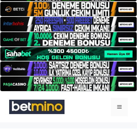
İçeriğe
atla
Menü