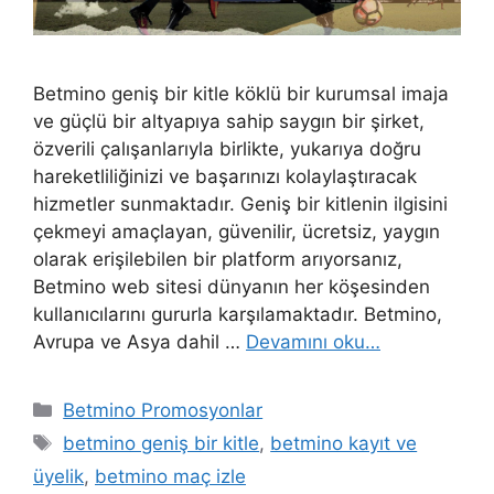
Betmino geniş bir kitle köklü bir kurumsal imaja
ve güçlü bir altyapıya sahip saygın bir şirket,
özverili çalışanlarıyla birlikte, yukarıya doğru
hareketliliğinizi ve başarınızı kolaylaştıracak
hizmetler sunmaktadır. Geniş bir kitlenin ilgisini
çekmeyi amaçlayan, güvenilir, ücretsiz, yaygın
olarak erişilebilen bir platform arıyorsanız,
Betmino web sitesi dünyanın her köşesinden
kullanıcılarını gururla karşılamaktadır. Betmino,
Avrupa ve Asya dahil …
Devamını oku…
Kategoriler
Betmino Promosyonlar
Etiketler
betmino geniş bir kitle
,
betmino kayıt ve
üyelik
,
betmino maç izle