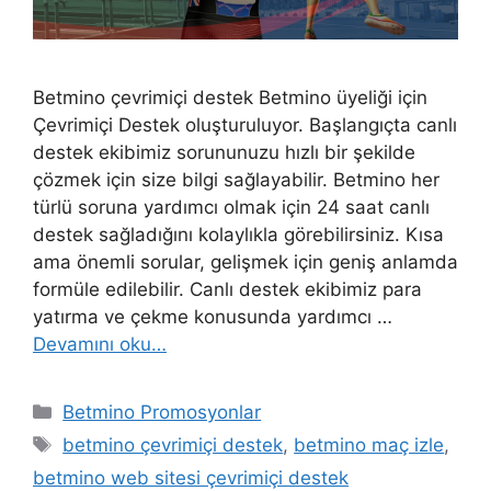
Betmino çevrimiçi destek Betmino üyeliği için
Çevrimiçi Destek oluşturuluyor. Başlangıçta canlı
destek ekibimiz sorununuzu hızlı bir şekilde
çözmek için size bilgi sağlayabilir. Betmino her
türlü soruna yardımcı olmak için 24 saat canlı
destek sağladığını kolaylıkla görebilirsiniz. Kısa
ama önemli sorular, gelişmek için geniş anlamda
formüle edilebilir. Canlı destek ekibimiz para
yatırma ve çekme konusunda yardımcı …
Devamını oku…
Kategoriler
Betmino Promosyonlar
Etiketler
betmino çevrimiçi destek
,
betmino maç izle
,
betmino web sitesi çevrimiçi destek