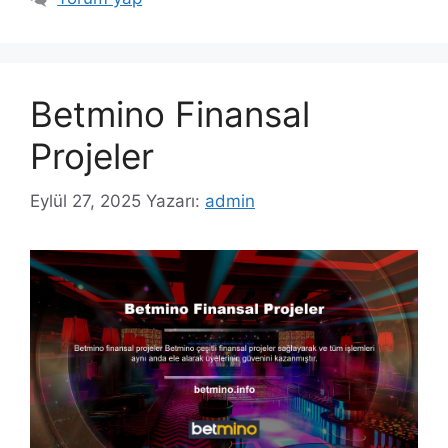
Betmino Finansal
Projeler
Eylül 27, 2025
Yazarı:
admin