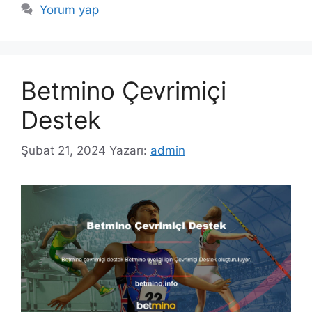
Yorum yap
Betmino Çevrimiçi
Destek
Şubat 21, 2024
Yazarı:
admin