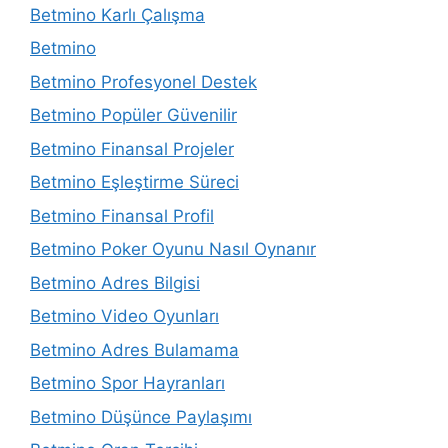
Betmino Karlı Çalışma
Betmino
Betmino Profesyonel Destek
Betmino Popüler Güvenilir
Betmino Finansal Projeler
Betmino Eşleştirme Süreci
Betmino Finansal Profil
Betmino Poker Oyunu Nasıl Oynanır
Betmino Adres Bilgisi
Betmino Video Oyunları
Betmino Adres Bulamama
Betmino Spor Hayranları
Betmino Düşünce Paylaşımı