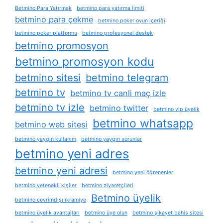
Betmino Para Yatırmak
betmino para yatırma limiti
betmino para çekme
betmino poker oyun i̇çeriği
betmino poker platformu
betmino profesyonel destek
betmino promosyon
betmino promosyon kodu
betmino sitesi
betmino telegram
betmino tv
betmino tv canli maç izle
betmino tv izle
betmino twitter
betmino vip üyelik
betmino whatsapp
betmino web sitesi
betmino yaygın kullanım
betmino yaygın sorunlar
betmino yeni adres
betmino yeni adresi
betmino yeni öğrenenler
betmino yetenekli kişiler
betmino ziyaretçileri
Betmino üyelik
betmino çevrimdışı i̇kramiye
betmino üyelik avantajları
betmino üye olun
betmino şikayet bahis sitesi