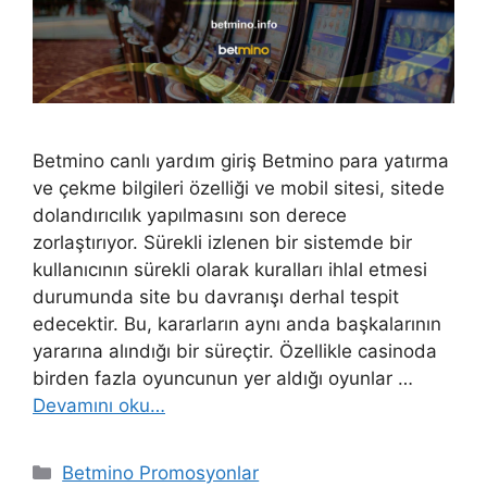
Betmino canlı yardım giriş Betmino para yatırma
ve çekme bilgileri özelliği ve mobil sitesi, sitede
dolandırıcılık yapılmasını son derece
zorlaştırıyor. Sürekli izlenen bir sistemde bir
kullanıcının sürekli olarak kuralları ihlal etmesi
durumunda site bu davranışı derhal tespit
edecektir. Bu, kararların aynı anda başkalarının
yararına alındığı bir süreçtir. Özellikle casinoda
birden fazla oyuncunun yer aldığı oyunlar …
Devamını oku…
Kategoriler
Betmino Promosyonlar