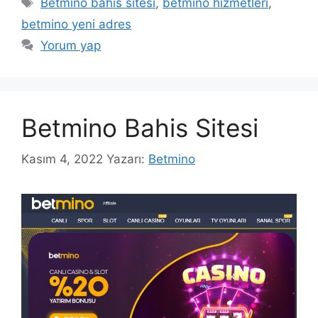
Betmino bahis sitesi
,
betmino hizmetleri
,
betmino yeni adres
Yorum yap
Betmino Bahis Sitesi
Kasım 4, 2022
Yazarı:
Betmino