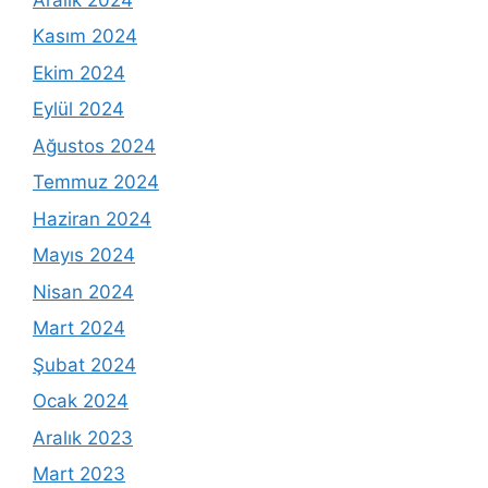
Kasım 2024
Ekim 2024
Eylül 2024
Ağustos 2024
Temmuz 2024
Haziran 2024
Mayıs 2024
Nisan 2024
Mart 2024
Şubat 2024
Ocak 2024
Aralık 2023
Mart 2023