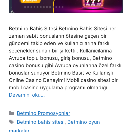
Betmino Bahis Sitesi Betmino Bahis Sitesi her
zaman sabit bonusların ötesine geçen bir
gündemi takip eden ve kullanıcılarına farklı
seçenekler sunan bir şirkettir. Kullanıcılarına
Avrupa toplu bonusu, giriş bonusu, Betmino
casino bonusu gibi Avrupa oyunlarına özel farklı
bonuslar sunuyor Betmino Basit ve Kullanışlı
Online Casino Deneyimi Mobil casino sitesi bir
mobil casino uygulama programı olmadığı …
Devamını oku…
Kategoriler
Betmino Promosyonlar
Etiketler
Betmino bahis sitesi
,
Betmino oyun
markaları