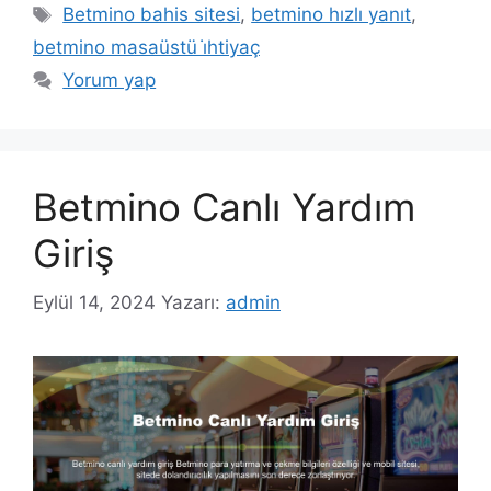
Etiketler
Betmino bahis sitesi
,
betmino hızlı yanıt
,
betmino masaüstü i̇htiyaç
Yorum yap
Betmino Canlı Yardım
Giriş
Eylül 14, 2024
Yazarı:
admin