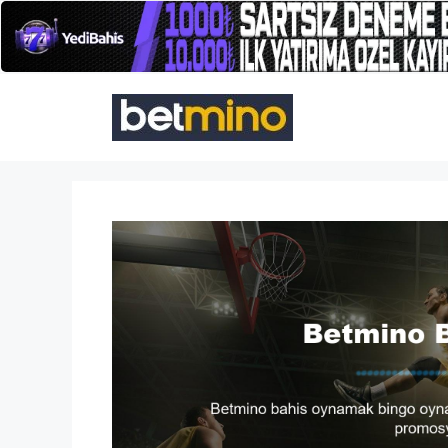
İçeriğe
atla