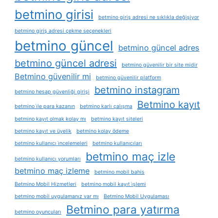
betmino girisi
betmino giriş adresi ne sıklıkla değişiyor
betmino giriş adresi çekme seçenekleri
betmino güncel
betmino güncel adres
betmino güncel adresi
betmino güvenilir bir site midir
Betmino güvenilir mi
betmino güvenilir platform
betmino instagram
betmino hesap güvenliği girişi
Betmino kayıt
betmino i̇le para kazanın
betmino karlı çalışma
betmino kayıt olmak kolay mı
betmino kayıt siteleri
betmino kayıt ve üyelik
betmino kolay ödeme
betmino kullanıcı i̇ncelemeleri
betmino kullanıcıları
betmino maç izle
betmino kullanıcı yorumları
betmino maç izleme
betmino mobil bahis
Betmino Mobil Hizmetleri
betmino mobil kayıt i̇şlemi
betmino mobil uygulamanız var mı
Betmino Mobil Uygulaması
Betmino para yatırma
betmino oyuncuları