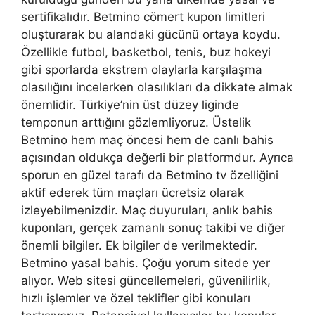
sertifikalıdır. Betmino cömert kupon limitleri
oluşturarak bu alandaki gücünü ortaya koydu.
Özellikle futbol, ​​basketbol, ​​tenis, buz hokeyi
gibi sporlarda ekstrem olaylarla karşılaşma
olasılığını incelerken olasılıkları da dikkate almak
önemlidir. Türkiye’nin üst düzey liginde
temponun arttığını gözlemliyoruz. Üstelik
Betmino hem maç öncesi hem de canlı bahis
açısından oldukça değerli bir platformdur. Ayrıca
sporun en güzel tarafı da Betmino tv özelliğini
aktif ederek tüm maçları ücretsiz olarak
izleyebilmenizdir. Maç duyuruları, anlık bahis
kuponları, gerçek zamanlı sonuç takibi ve diğer
önemli bilgiler. Ek bilgiler de verilmektedir.
Betmino yasal bahis. Çoğu yorum sitede yer
alıyor. Web sitesi güncellemeleri, güvenilirlik,
hızlı işlemler ve özel teklifler gibi konuları