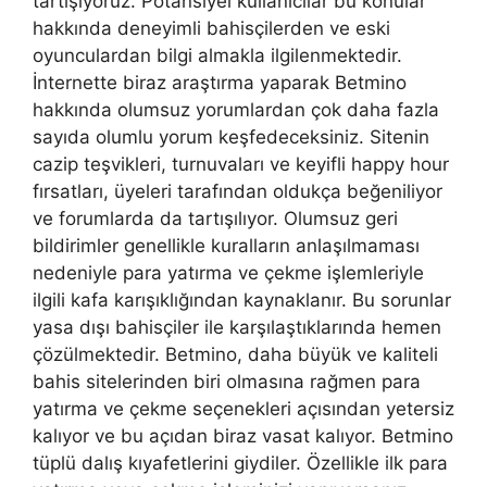
tartışıyoruz. Potansiyel kullanıcılar bu konular
hakkında deneyimli bahisçilerden ve eski
oyunculardan bilgi almakla ilgilenmektedir.
İnternette biraz araştırma yaparak Betmino
hakkında olumsuz yorumlardan çok daha fazla
sayıda olumlu yorum keşfedeceksiniz. Sitenin
cazip teşvikleri, turnuvaları ve keyifli happy hour
fırsatları, üyeleri tarafından oldukça beğeniliyor
ve forumlarda da tartışılıyor. Olumsuz geri
bildirimler genellikle kuralların anlaşılmaması
nedeniyle para yatırma ve çekme işlemleriyle
ilgili kafa karışıklığından kaynaklanır. Bu sorunlar
yasa dışı bahisçiler ile karşılaştıklarında hemen
çözülmektedir. Betmino, daha büyük ve kaliteli
bahis sitelerinden biri olmasına rağmen para
yatırma ve çekme seçenekleri açısından yetersiz
kalıyor ve bu açıdan biraz vasat kalıyor. Betmino
tüplü dalış kıyafetlerini giydiler. Özellikle ilk para