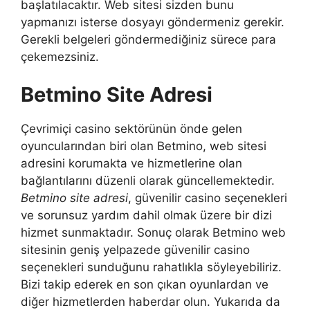
başlatılacaktır. Web sitesi sizden bunu
yapmanızı isterse dosyayı göndermeniz gerekir.
Gerekli belgeleri göndermediğiniz sürece para
çekemezsiniz.
Betmino Site Adresi
Çevrimiçi casino sektörünün önde gelen
oyuncularından biri olan Betmino, web sitesi
adresini korumakta ve hizmetlerine olan
bağlantılarını düzenli olarak güncellemektedir.
Betmino site adresi
, güvenilir casino seçenekleri
ve sorunsuz yardım dahil olmak üzere bir dizi
hizmet sunmaktadır. Sonuç olarak Betmino web
sitesinin geniş yelpazede güvenilir casino
seçenekleri sunduğunu rahatlıkla söyleyebiliriz.
Bizi takip ederek en son çıkan oyunlardan ve
diğer hizmetlerden haberdar olun. Yukarıda da