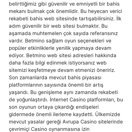
belirttiğimiz gibi güvenilir ve emniyetli bir bahis
mekanı bulmak çok önemlidir. Bu heyecan verici
rekabeti bahis web sitesinde tartışabilirsiniz. İlk
adım güvenilir bir web sitesi bulmaktır. Bu
aşamada muhtemelen çok sayıda referansınız
vardır. Betmino sağlam oyun seçenekleri ve
popüler etkinliklerle yenilik yapmaya devam
ediyor. Betmino web sitesi adresleri hakkında
daha fazla bilgi edinmek istiyorsanız web
sitemizi keşfetmeye devam etmenizi öneririz.
Son zamanlarda mevcut bahis piyasası
platformlarının sayısında önemli bir artış
yaşandı. Bu genişleme aynı zamanda rekabeti
de yoğunlaştırdı. İnternet Casino platformları, bu
son oyunun ortaya çıkardığı endişeleri
gidermede önemli ilerleme kaydetti. Ülkemizde
mevcut yasalar gereği Avrupa Casino sitelerinde
çevrimiçi Casino oynanmasına izin