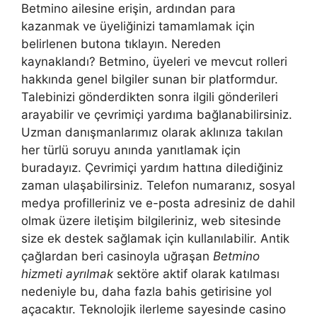
Betmino ailesine erişin, ardından para
kazanmak ve üyeliğinizi tamamlamak için
belirlenen butona tıklayın. Nereden
kaynaklandı? Betmino, üyeleri ve mevcut rolleri
hakkında genel bilgiler sunan bir platformdur.
Talebinizi gönderdikten sonra ilgili gönderileri
arayabilir ve çevrimiçi yardıma bağlanabilirsiniz.
Uzman danışmanlarımız olarak aklınıza takılan
her türlü soruyu anında yanıtlamak için
buradayız. Çevrimiçi yardım hattına dilediğiniz
zaman ulaşabilirsiniz. Telefon numaranız, sosyal
medya profilleriniz ve e-posta adresiniz de dahil
olmak üzere iletişim bilgileriniz, web sitesinde
size ek destek sağlamak için kullanılabilir. Antik
çağlardan beri casinoyla uğraşan
Betmino
hizmeti ayrılmak
sektöre aktif olarak katılması
nedeniyle bu, daha fazla bahis getirisine yol
açacaktır. Teknolojik ilerleme sayesinde casino