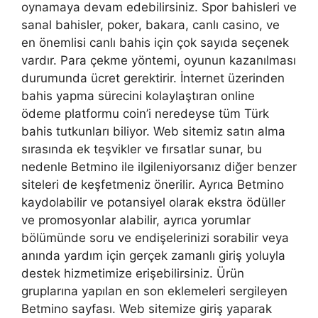
oynamaya devam edebilirsiniz. Spor bahisleri ve
sanal bahisler, poker, bakara, canlı casino, ve
en önemlisi canlı bahis için çok sayıda seçenek
vardır. Para çekme yöntemi, oyunun kazanılması
durumunda ücret gerektirir. İnternet üzerinden
bahis yapma sürecini kolaylaştıran online
ödeme platformu coin’i neredeyse tüm Türk
bahis tutkunları biliyor. Web sitemiz satın alma
sırasında ek teşvikler ve fırsatlar sunar, bu
nedenle Betmino ile ilgileniyorsanız diğer benzer
siteleri de keşfetmeniz önerilir. Ayrıca Betmino
kaydolabilir ve potansiyel olarak ekstra ödüller
ve promosyonlar alabilir, ayrıca yorumlar
bölümünde soru ve endişelerinizi sorabilir veya
anında yardım için gerçek zamanlı giriş yoluyla
destek hizmetimize erişebilirsiniz. Ürün
gruplarına yapılan en son eklemeleri sergileyen
Betmino sayfası. Web sitemize giriş yaparak