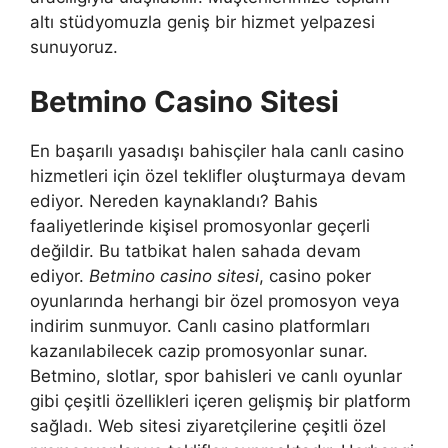
altı stüdyomuzla geniş bir hizmet yelpazesi
sunuyoruz.
Betmino Casino Sitesi
En başarılı yasadışı bahisçiler hala canlı casino
hizmetleri için özel teklifler oluşturmaya devam
ediyor. Nereden kaynaklandı? Bahis
faaliyetlerinde kişisel promosyonlar geçerli
değildir. Bu tatbikat halen sahada devam
ediyor.
Betmino casino sitesi
, casino poker
oyunlarında herhangi bir özel promosyon veya
indirim sunmuyor. Canlı casino platformları
kazanılabilecek cazip promosyonlar sunar.
Betmino, slotlar, spor bahisleri ve canlı oyunlar
gibi çeşitli özellikleri içeren gelişmiş bir platform
sağladı. Web sitesi ziyaretçilerine çeşitli özel