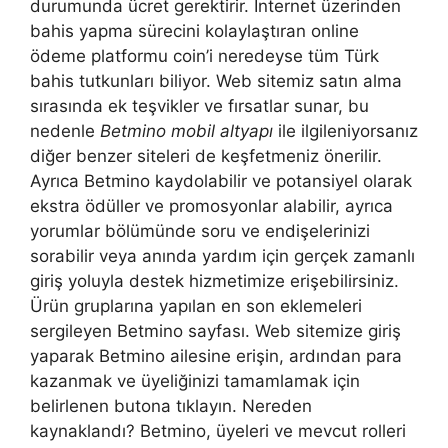
durumunda ücret gerektirir. İnternet üzerinden
bahis yapma sürecini kolaylaştıran online
ödeme platformu coin’i neredeyse tüm Türk
bahis tutkunları biliyor. Web sitemiz satın alma
sırasında ek teşvikler ve fırsatlar sunar, bu
nedenle
Betmino mobil altyapı
ile ilgileniyorsanız
diğer benzer siteleri de keşfetmeniz önerilir.
Ayrıca Betmino kaydolabilir ve potansiyel olarak
ekstra ödüller ve promosyonlar alabilir, ayrıca
yorumlar bölümünde soru ve endişelerinizi
sorabilir veya anında yardım için gerçek zamanlı
giriş yoluyla destek hizmetimize erişebilirsiniz.
Ürün gruplarına yapılan en son eklemeleri
sergileyen Betmino sayfası. Web sitemize giriş
yaparak Betmino ailesine erişin, ardından para
kazanmak ve üyeliğinizi tamamlamak için
belirlenen butona tıklayın. Nereden
kaynaklandı? Betmino, üyeleri ve mevcut rolleri