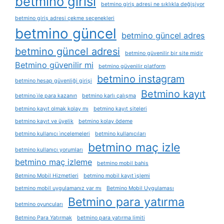
betmino girisi
betmino giriş adresi ne sıklıkla değişiyor
betmino giriş adresi çekme seçenekleri
betmino güncel
betmino güncel adres
betmino güncel adresi
betmino güvenilir bir site midir
Betmino güvenilir mi
betmino güvenilir platform
betmino instagram
betmino hesap güvenliği girişi
Betmino kayıt
betmino i̇le para kazanın
betmino karlı çalışma
betmino kayıt olmak kolay mı
betmino kayıt siteleri
betmino kayıt ve üyelik
betmino kolay ödeme
betmino kullanıcı i̇ncelemeleri
betmino kullanıcıları
betmino maç izle
betmino kullanıcı yorumları
betmino maç izleme
betmino mobil bahis
Betmino Mobil Hizmetleri
betmino mobil kayıt i̇şlemi
betmino mobil uygulamanız var mı
Betmino Mobil Uygulaması
Betmino para yatırma
betmino oyuncuları
Betmino Para Yatırmak
betmino para yatırma limiti