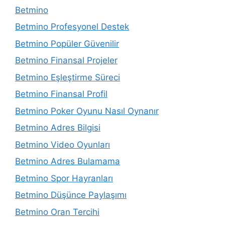
Betmino
Betmino Profesyonel Destek
Betmino Popüler Güvenilir
Betmino Finansal Projeler
Betmino Eşleştirme Süreci
Betmino Finansal Profil
Betmino Poker Oyunu Nasıl Oynanır
Betmino Adres Bilgisi
Betmino Video Oyunları
Betmino Adres Bulamama
Betmino Spor Hayranları
Betmino Düşünce Paylaşımı
Betmino Oran Tercihi