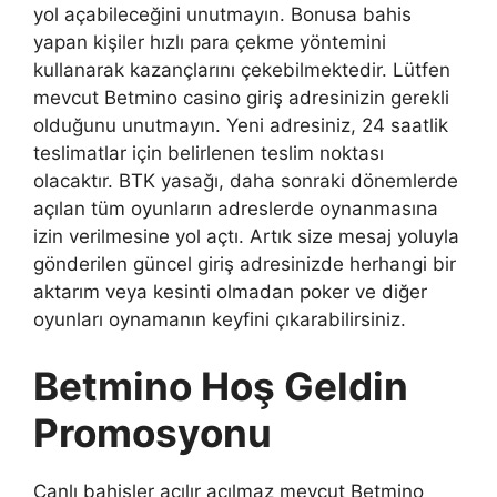
yol açabileceğini unutmayın. Bonusa bahis
yapan kişiler hızlı para çekme yöntemini
kullanarak kazançlarını çekebilmektedir. Lütfen
mevcut Betmino casino giriş adresinizin gerekli
olduğunu unutmayın. Yeni adresiniz, 24 saatlik
teslimatlar için belirlenen teslim noktası
olacaktır. BTK yasağı, daha sonraki dönemlerde
açılan tüm oyunların adreslerde oynanmasına
izin verilmesine yol açtı. Artık size mesaj yoluyla
gönderilen güncel giriş adresinizde herhangi bir
aktarım veya kesinti olmadan poker ve diğer
oyunları oynamanın keyfini çıkarabilirsiniz.
Betmino Hoş Geldin
Promosyonu
Canlı bahisler açılır açılmaz mevcut Betmino