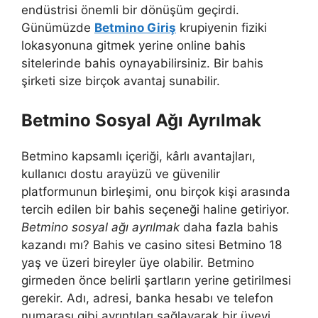
endüstrisi önemli bir dönüşüm geçirdi.
Günümüzde
Betmino Giriş
krupiyenin fiziki
lokasyonuna gitmek yerine online bahis
sitelerinde bahis oynayabilirsiniz. Bir bahis
şirketi size birçok avantaj sunabilir.
Betmino Sosyal Ağı Ayrılmak
Betmino kapsamlı içeriği, kârlı avantajları,
kullanıcı dostu arayüzü ve güvenilir
platformunun birleşimi, onu birçok kişi arasında
tercih edilen bir bahis seçeneği haline getiriyor.
Betmino sosyal ağı ayrılmak
daha fazla bahis
kazandı mı? Bahis ve casino sitesi Betmino 18
yaş ve üzeri bireyler üye olabilir. Betmino
girmeden önce belirli şartların yerine getirilmesi
gerekir. Adı, adresi, banka hesabı ve telefon
numarası gibi ayrıntıları sağlayarak bir üyeyi