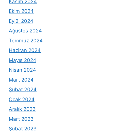
Kasım 2024
Ekim 2024
Eylül 2024
Ağustos 2024
Temmuz 2024
Haziran 2024
Mayıs 2024
Nisan 2024
Mart 2024
Şubat 2024
Ocak 2024
Aralık 2023
Mart 2023
Şubat 2023