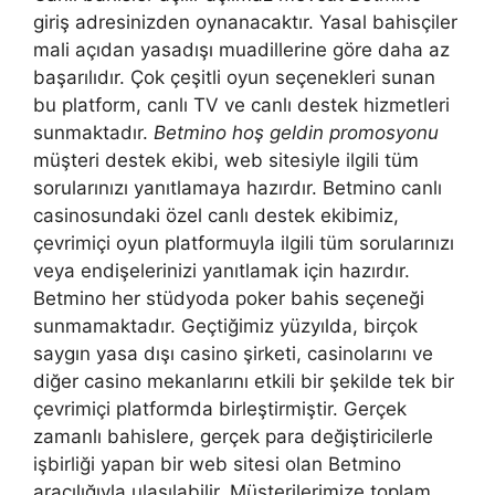
giriş adresinizden oynanacaktır. Yasal bahisçiler
mali açıdan yasadışı muadillerine göre daha az
başarılıdır. Çok çeşitli oyun seçenekleri sunan
bu platform, canlı TV ve canlı destek hizmetleri
sunmaktadır.
Betmino hoş geldin promosyonu
müşteri destek ekibi, web sitesiyle ilgili tüm
sorularınızı yanıtlamaya hazırdır. Betmino canlı
casinosundaki özel canlı destek ekibimiz,
çevrimiçi oyun platformuyla ilgili tüm sorularınızı
veya endişelerinizi yanıtlamak için hazırdır.
Betmino her stüdyoda poker bahis seçeneği
sunmamaktadır. Geçtiğimiz yüzyılda, birçok
saygın yasa dışı casino şirketi, casinolarını ve
diğer casino mekanlarını etkili bir şekilde tek bir
çevrimiçi platformda birleştirmiştir. Gerçek
zamanlı bahislere, gerçek para değiştiricilerle
işbirliği yapan bir web sitesi olan Betmino
aracılığıyla ulaşılabilir. Müşterilerimize toplam