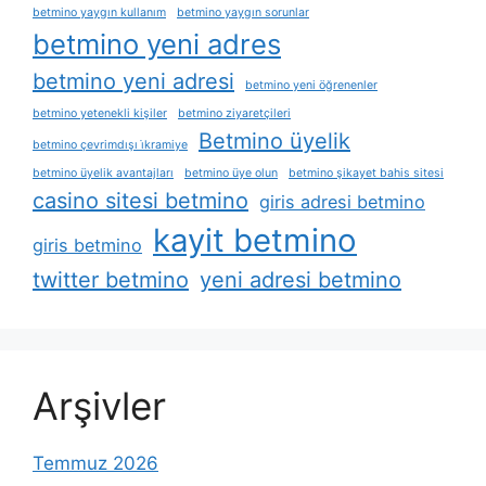
betmino yaygın kullanım
betmino yaygın sorunlar
betmino yeni adres
betmino yeni adresi
betmino yeni öğrenenler
betmino yetenekli kişiler
betmino ziyaretçileri
Betmino üyelik
betmino çevrimdışı i̇kramiye
betmino üyelik avantajları
betmino üye olun
betmino şikayet bahis sitesi
casino sitesi betmino
giris adresi betmino
kayit betmino
giris betmino
twitter betmino
yeni adresi betmino
Arşivler
Temmuz 2026