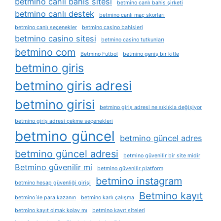
betmino canlı bahis sitesi
betmino canlı bahis şirketi
betmino canlı destek
betmino canlı maç skorları
betmino canlı seçenekler
betmino casino bahisleri
betmino casino sitesi
betmino casino tutkunları
betmino com
Betmino Futbol
betmino geniş bir kitle
betmino giris
betmino giris adresi
betmino girisi
betmino giriş adresi ne sıklıkla değişiyor
betmino giriş adresi çekme seçenekleri
betmino güncel
betmino güncel adres
betmino güncel adresi
betmino güvenilir bir site midir
Betmino güvenilir mi
betmino güvenilir platform
betmino instagram
betmino hesap güvenliği girişi
Betmino kayıt
betmino i̇le para kazanın
betmino karlı çalışma
betmino kayıt olmak kolay mı
betmino kayıt siteleri