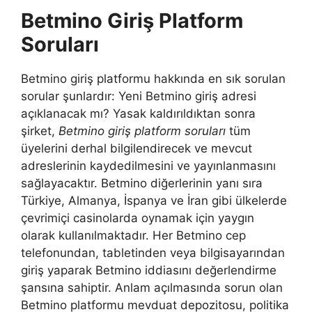
Betmino Giriş Platform
Soruları
Betmino giriş platformu hakkında en sık sorulan
sorular şunlardır: Yeni Betmino giriş adresi
açıklanacak mı? Yasak kaldırıldıktan sonra
şirket,
Betmino giriş platform soruları
tüm
üyelerini derhal bilgilendirecek ve mevcut
adreslerinin kaydedilmesini ve yayınlanmasını
sağlayacaktır. Betmino diğerlerinin yanı sıra
Türkiye, Almanya, İspanya ve İran gibi ülkelerde
çevrimiçi casinolarda oynamak için yaygın
olarak kullanılmaktadır. Her Betmino cep
telefonundan, tabletinden veya bilgisayarından
giriş yaparak Betmino iddiasını değerlendirme
şansına sahiptir. Anlam açılmasında sorun olan
Betmino platformu mevduat depozitosu, politika