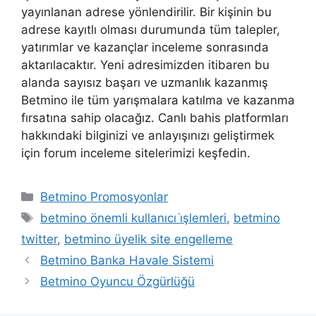
yayınlanan adrese yönlendirilir. Bir kişinin bu
adrese kayıtlı olması durumunda tüm talepler,
yatırımlar ve kazançlar inceleme sonrasında
aktarılacaktır. Yeni adresimizden itibaren bu
alanda sayısız başarı ve uzmanlık kazanmış
Betmino ile tüm yarışmalara katılma ve kazanma
fırsatına sahip olacağız. Canlı bahis platformları
hakkındaki bilginizi ve anlayışınızı geliştirmek
için forum inceleme sitelerimizi keşfedin.
Kategoriler
Betmino Promosyonlar
Etiketler
betmino önemli kullanıcı i̇şlemleri
,
betmino
twitter
,
betmino üyelik site engelleme
Betmino Banka Havale Sistemi
Betmino Oyuncu Özgürlüğü