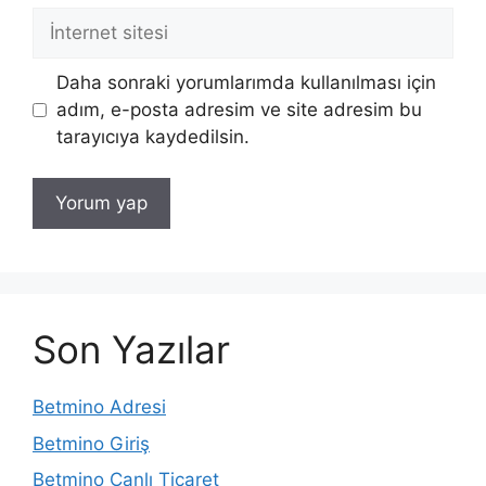
İnternet
sitesi
Daha sonraki yorumlarımda kullanılması için
adım, e-posta adresim ve site adresim bu
tarayıcıya kaydedilsin.
Son Yazılar
Betmino Adresi
Betmino Giriş
Betmino Canlı Ticaret