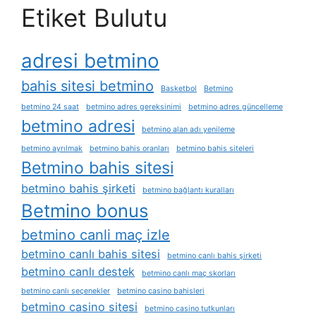
Etiket Bulutu
adresi betmino
bahis sitesi betmino
Basketbol
Betmino
betmino 24 saat
betmino adres gereksinimi
betmino adres güncelleme
betmino adresi
betmino alan adı yenileme
betmino ayrılmak
betmino bahis oranları
betmino bahis siteleri
Betmino bahis sitesi
betmino bahis şirketi
betmino bağlantı kuralları
Betmino bonus
betmino canli maç izle
betmino canlı bahis sitesi
betmino canlı bahis şirketi
betmino canlı destek
betmino canlı maç skorları
betmino canlı seçenekler
betmino casino bahisleri
betmino casino sitesi
betmino casino tutkunları