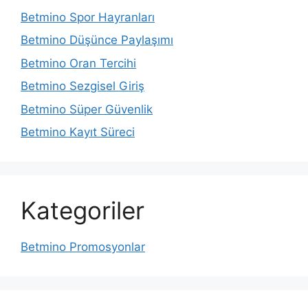
Betmino Spor Hayranları
Betmino Düşünce Paylaşımı
Betmino Oran Tercihi
Betmino Sezgisel Giriş
Betmino Süper Güvenlik
Betmino Kayıt Süreci
Kategoriler
Betmino Promosyonlar