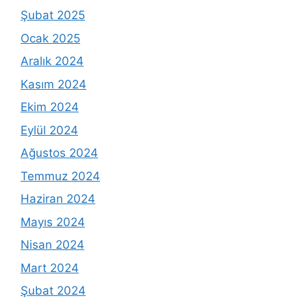
Şubat 2025
Ocak 2025
Aralık 2024
Kasım 2024
Ekim 2024
Eylül 2024
Ağustos 2024
Temmuz 2024
Haziran 2024
Mayıs 2024
Nisan 2024
Mart 2024
Şubat 2024