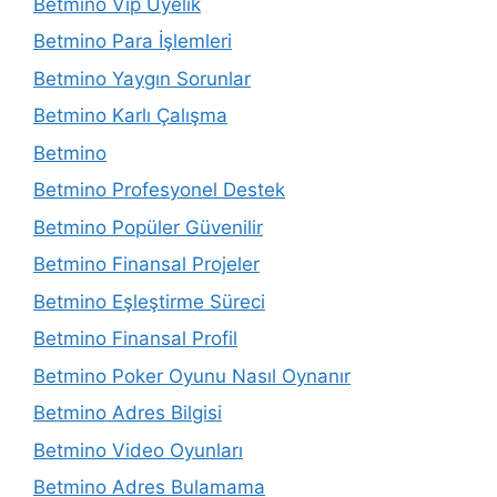
Betmino Vip Üyelik
Betmino Para İşlemleri
Betmino Yaygın Sorunlar
Betmino Karlı Çalışma
Betmino
Betmino Profesyonel Destek
Betmino Popüler Güvenilir
Betmino Finansal Projeler
Betmino Eşleştirme Süreci
Betmino Finansal Profil
Betmino Poker Oyunu Nasıl Oynanır
Betmino Adres Bilgisi
Betmino Video Oyunları
Betmino Adres Bulamama