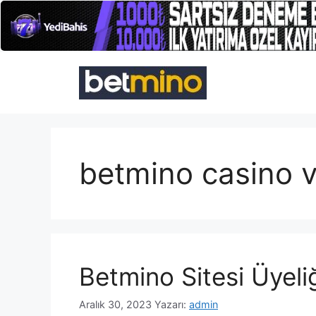
İçeriğe
atla
betmino casino v
Betmino Sitesi Üyeli
Aralık 30, 2023
Yazarı:
admin