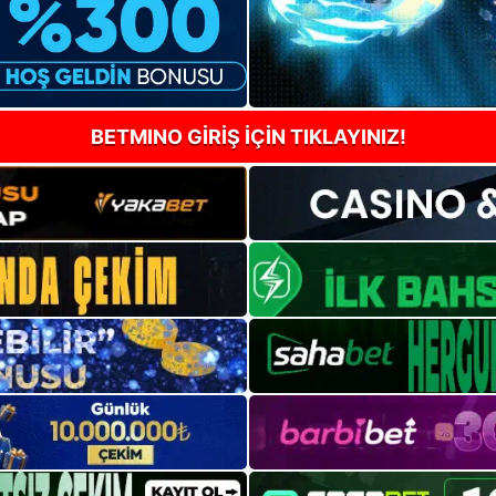
BETMINO GİRİŞ İÇİN TIKLAYINIZ!