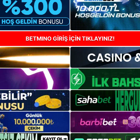
BETMINO GİRİŞ İÇİN TIKLAYINIZ!