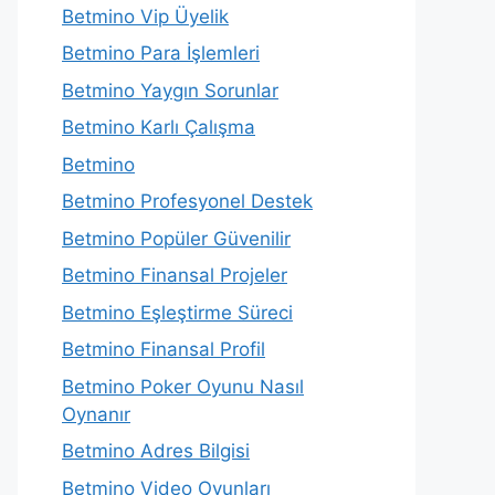
Betmino Vip Üyelik
Betmino Para İşlemleri
Betmino Yaygın Sorunlar
Betmino Karlı Çalışma
Betmino
Betmino Profesyonel Destek
Betmino Popüler Güvenilir
Betmino Finansal Projeler
Betmino Eşleştirme Süreci
Betmino Finansal Profil
Betmino Poker Oyunu Nasıl
Oynanır
Betmino Adres Bilgisi
Betmino Video Oyunları