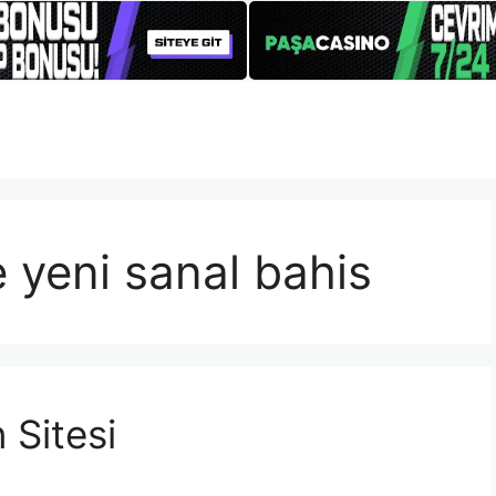
 yeni sanal bahis
 Sitesi