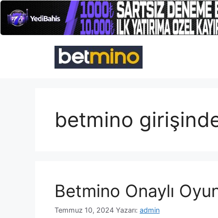
İçeriğe
atla
betmino girişinde
Betmino Onaylı Oyun
Temmuz 10, 2024
Yazarı:
admin