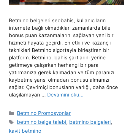
Betmino belgeleri seobahis, kullanıcıların
internete bağlı olmadıkları zamanlarda bile
bonus puan kazanmalarını sağlayan yeni bir
hizmeti hayata geçirdi. En etkili ve kazançlı
teknikleri Betmino sigortayla birleştiren bir
platform. Betmino, bahis şartlarını yerine
getirmeye çalışırken herhangi bir para
yatırmanıza gerek kalmadan ve tüm paranızı
kaybetme şansı olmadan bonusu almanızı
sağlar. Çevrimiçi bonusların varlığı, daha önce
ulaşılamayan …
Devamını oku…
Kategoriler
Betmino Promosyonlar
Etiketler
betmino belge talebi
,
betmino belgeleri
,
kayit betmino