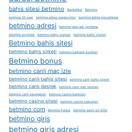
bahis sitesi betmino
Basketbol
Betmino
betmino 24 saat
betmino adres gereksinimi
betmino adres güncelleme
betmino adresi
betmino alan adı yenileme
betmino ayrılmak
betmino bahis oranları
betmino bahis siteleri
Betmino bahis sitesi
betmino bahis şirketi
betmino bağlantı kuralları
Betmino bonus
betmino canli maç izle
betmino canlı bahis sitesi
betmino canlı bahis şirketi
betmino canlı destek
betmino canlı maç skorları
betmino canlı seçenekler
betmino casino bahisleri
betmino casino sitesi
betmino casino tutkunları
betmino com
Betmino Futbol
betmino geniş bir kitle
betmino giris
betmino giris adresi