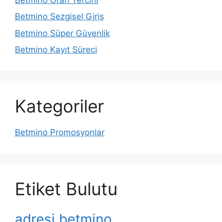
Betmino Sezgisel Giriş
Betmino Süper Güvenlik
Betmino Kayıt Süreci
Kategoriler
Betmino Promosyonlar
Etiket Bulutu
adresi betmino