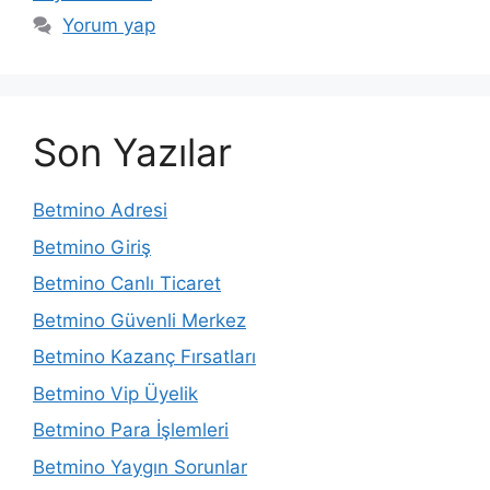
Yorum yap
Son Yazılar
Betmino Adresi
Betmino Giriş
Betmino Canlı Ticaret
Betmino Güvenli Merkez
Betmino Kazanç Fırsatları
Betmino Vip Üyelik
Betmino Para İşlemleri
Betmino Yaygın Sorunlar