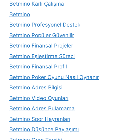
Betmino Karlı Çalışma
Betmino
Betmino Profesyonel Destek
Betmino Popüler Güvenilir
Betmino Finansal Projeler
Betmino Eşleştirme Süreci
Betmino Finansal Profil
Betmino Poker Oyunu Nasıl Oynanır
Betmino Adres Bilgisi
Betmino Video Oyunları
Betmino Adres Bulamama
Betmino Spor Hayranları
Betmino Düşünce Paylaşımı
Betmino Oran Tercihi