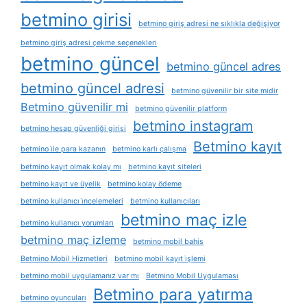
betmino girisi
betmino giriş adresi ne sıklıkla değişiyor
betmino giriş adresi çekme seçenekleri
betmino güncel
betmino güncel adres
betmino güncel adresi
betmino güvenilir bir site midir
Betmino güvenilir mi
betmino güvenilir platform
betmino instagram
betmino hesap güvenliği girişi
Betmino kayıt
betmino i̇le para kazanın
betmino karlı çalışma
betmino kayıt olmak kolay mı
betmino kayıt siteleri
betmino kayıt ve üyelik
betmino kolay ödeme
betmino kullanıcı i̇ncelemeleri
betmino kullanıcıları
betmino maç izle
betmino kullanıcı yorumları
betmino maç izleme
betmino mobil bahis
Betmino Mobil Hizmetleri
betmino mobil kayıt i̇şlemi
betmino mobil uygulamanız var mı
Betmino Mobil Uygulaması
Betmino para yatırma
betmino oyuncuları