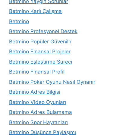
Betmino Yaygın Sorunlar
Betmino Karlı Çalışma
Betmino
Betmino Profesyonel Destek
Betmino Popüler Güvenilir
Betmino Finansal Projeler
Betmino Eşleştirme Süreci
Betmino Finansal Profil
Betmino Poker Oyunu Nasıl Oynanır
Betmino Adres Bilgisi
Betmino Video Oyunları
Betmino Adres Bulamama
Betmino Spor Hayranları
Betmino Düşünce Paylaşımı