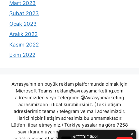
Mart 2023
Şubat 2023
Ocak 2023
Aralık 2022
Kasım 2022
Ekim 2022
Avrasya'nın en büyük reklam platformunda olmak için
Microsoft Teams:
reklam@avrasyamarketing.com
adresimizden veya Telegram: @Avrasyamarketing
adresimizden irtibat kurabilirsiniz. (Tek iletişim
adreslerimiz teams / telegram ve mail adresimizdir.
Harici hiçbir iletişim adresimiz bulunmamaktadır.
Lütfen itibar etmeyiniz.) Türkiye yasalarına göre 7258
sayılı kanun uyarınca yasa dışı bahis oynamanın
cezaları mevcuttur. Şu an bulunduğunuz site hiç bir