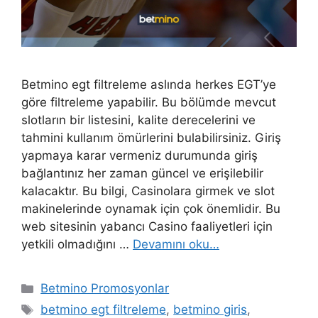
Betmino egt filtreleme aslında herkes EGT’ye
göre filtreleme yapabilir. Bu bölümde mevcut
slotların bir listesini, kalite derecelerini ve
tahmini kullanım ömürlerini bulabilirsiniz. Giriş
yapmaya karar vermeniz durumunda giriş
bağlantınız her zaman güncel ve erişilebilir
kalacaktır. Bu bilgi, Casinolara girmek ve slot
makinelerinde oynamak için çok önemlidir. Bu
web sitesinin yabancı Casino faaliyetleri için
yetkili olmadığını …
Devamını oku…
Kategoriler
Betmino Promosyonlar
Etiketler
betmino egt filtreleme
,
betmino giris
,