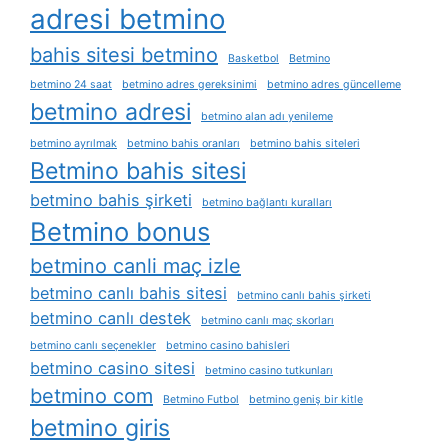
adresi betmino
bahis sitesi betmino
Basketbol
Betmino
betmino 24 saat
betmino adres gereksinimi
betmino adres güncelleme
betmino adresi
betmino alan adı yenileme
betmino ayrılmak
betmino bahis oranları
betmino bahis siteleri
Betmino bahis sitesi
betmino bahis şirketi
betmino bağlantı kuralları
Betmino bonus
betmino canli maç izle
betmino canlı bahis sitesi
betmino canlı bahis şirketi
betmino canlı destek
betmino canlı maç skorları
betmino canlı seçenekler
betmino casino bahisleri
betmino casino sitesi
betmino casino tutkunları
betmino com
Betmino Futbol
betmino geniş bir kitle
betmino giris