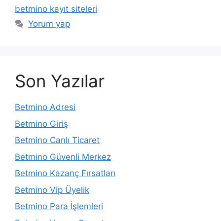
betmino kayıt siteleri
Yorum yap
Son Yazılar
Betmino Adresi
Betmino Giriş
Betmino Canlı Ticaret
Betmino Güvenli Merkez
Betmino Kazanç Fırsatları
Betmino Vip Üyelik
Betmino Para İşlemleri