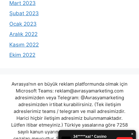
Mart 2023
Şubat 2023
Ocak 2023
Aralık 2022
Kasım 2022
Ekim 2022
Avrasya'nın en büyük reklam platformunda olmak için
Microsoft Teams:
reklam@avrasyamarketing.com
adresimizden veya Telegram: @Avrasyamarketing
adresimizden irtibat kurabilirsiniz. (Tek iletişim
adreslerimiz teams / telegram ve mail adresimizdir.
Harici hiçbir iletişim adresimiz bulunmamaktadır.
Lütfen itibar etmeyiniz.) Türkiye yasalarına göre 7258
sayılı kanun uyarınca yasa dışı bahis oynamanın
cezaları mevcuttur. Şu an bulunduğunuz site hiç bir