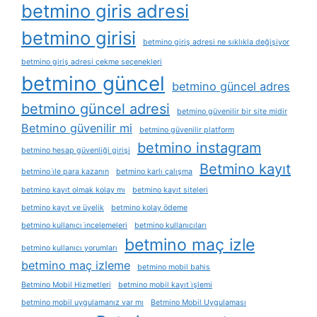
betmino giris adresi
betmino girisi
betmino giriş adresi ne sıklıkla değişiyor
betmino giriş adresi çekme seçenekleri
betmino güncel
betmino güncel adres
betmino güncel adresi
betmino güvenilir bir site midir
Betmino güvenilir mi
betmino güvenilir platform
betmino instagram
betmino hesap güvenliği girişi
Betmino kayıt
betmino i̇le para kazanın
betmino karlı çalışma
betmino kayıt olmak kolay mı
betmino kayıt siteleri
betmino kayıt ve üyelik
betmino kolay ödeme
betmino kullanıcı i̇ncelemeleri
betmino kullanıcıları
betmino maç izle
betmino kullanıcı yorumları
betmino maç izleme
betmino mobil bahis
Betmino Mobil Hizmetleri
betmino mobil kayıt i̇şlemi
betmino mobil uygulamanız var mı
Betmino Mobil Uygulaması