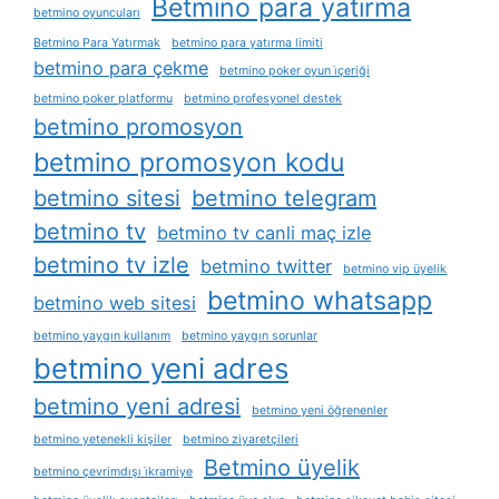
Betmino para yatırma
betmino oyuncuları
Betmino Para Yatırmak
betmino para yatırma limiti
betmino para çekme
betmino poker oyun i̇çeriği
betmino poker platformu
betmino profesyonel destek
betmino promosyon
betmino promosyon kodu
betmino sitesi
betmino telegram
betmino tv
betmino tv canli maç izle
betmino tv izle
betmino twitter
betmino vip üyelik
betmino whatsapp
betmino web sitesi
betmino yaygın kullanım
betmino yaygın sorunlar
betmino yeni adres
betmino yeni adresi
betmino yeni öğrenenler
betmino yetenekli kişiler
betmino ziyaretçileri
Betmino üyelik
betmino çevrimdışı i̇kramiye