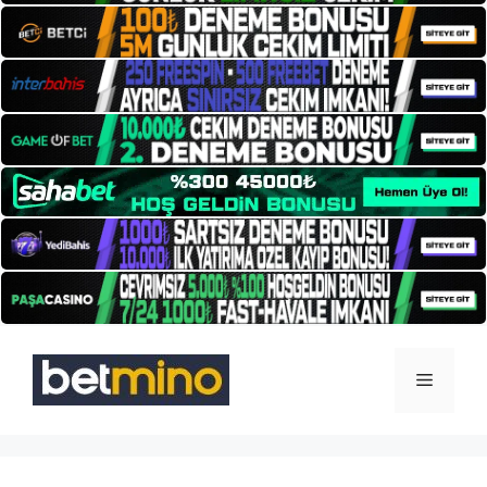
İçeriğe
atla
Menü