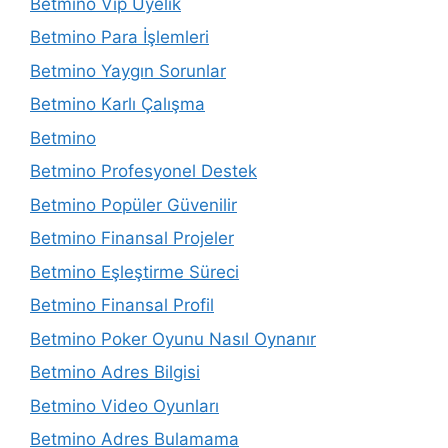
Betmino Vip Üyelik
Betmino Para İşlemleri
Betmino Yaygın Sorunlar
Betmino Karlı Çalışma
Betmino
Betmino Profesyonel Destek
Betmino Popüler Güvenilir
Betmino Finansal Projeler
Betmino Eşleştirme Süreci
Betmino Finansal Profil
Betmino Poker Oyunu Nasıl Oynanır
Betmino Adres Bilgisi
Betmino Video Oyunları
Betmino Adres Bulamama