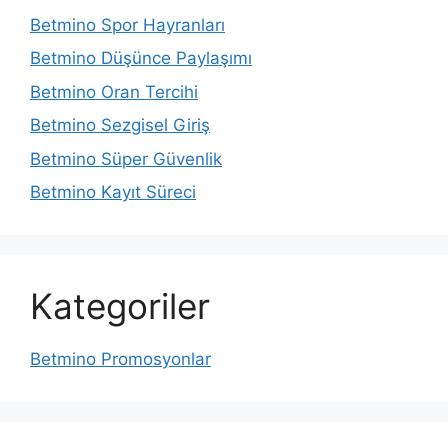
Betmino Spor Hayranları
Betmino Düşünce Paylaşımı
Betmino Oran Tercihi
Betmino Sezgisel Giriş
Betmino Süper Güvenlik
Betmino Kayıt Süreci
Kategoriler
Betmino Promosyonlar