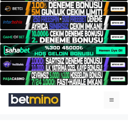
İçeriğe
atla
Menü