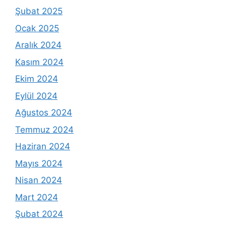
Şubat 2025
Ocak 2025
Aralık 2024
Kasım 2024
Ekim 2024
Eylül 2024
Ağustos 2024
Temmuz 2024
Haziran 2024
Mayıs 2024
Nisan 2024
Mart 2024
Şubat 2024