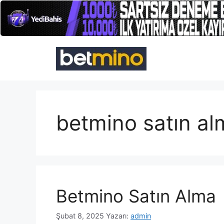
İçeriğe
atla
betmino satın al
Betmino Satın Alma
Şubat 8, 2025
Yazarı:
admin