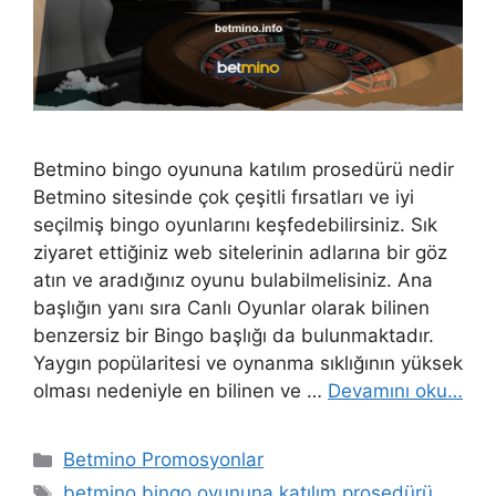
Betmino bingo oyununa katılım prosedürü nedir
Betmino sitesinde çok çeşitli fırsatları ve iyi
seçilmiş bingo oyunlarını keşfedebilirsiniz. Sık
ziyaret ettiğiniz web sitelerinin adlarına bir göz
atın ve aradığınız oyunu bulabilmelisiniz. Ana
başlığın yanı sıra Canlı Oyunlar olarak bilinen
benzersiz bir Bingo başlığı da bulunmaktadır.
Yaygın popülaritesi ve oynanma sıklığının yüksek
olması nedeniyle en bilinen ve …
Devamını oku…
Kategoriler
Betmino Promosyonlar
Etiketler
betmino bingo oyununa katılım prosedürü