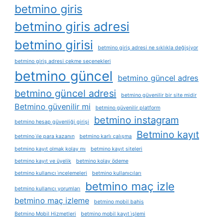
betmino giris
betmino giris adresi
betmino girisi
betmino giriş adresi ne sıklıkla değişiyor
betmino giriş adresi çekme seçenekleri
betmino güncel
betmino güncel adres
betmino güncel adresi
betmino güvenilir bir site midir
Betmino güvenilir mi
betmino güvenilir platform
betmino instagram
betmino hesap güvenliği girişi
Betmino kayıt
betmino i̇le para kazanın
betmino karlı çalışma
betmino kayıt olmak kolay mı
betmino kayıt siteleri
betmino kayıt ve üyelik
betmino kolay ödeme
betmino kullanıcı i̇ncelemeleri
betmino kullanıcıları
betmino maç izle
betmino kullanıcı yorumları
betmino maç izleme
betmino mobil bahis
Betmino Mobil Hizmetleri
betmino mobil kayıt i̇şlemi