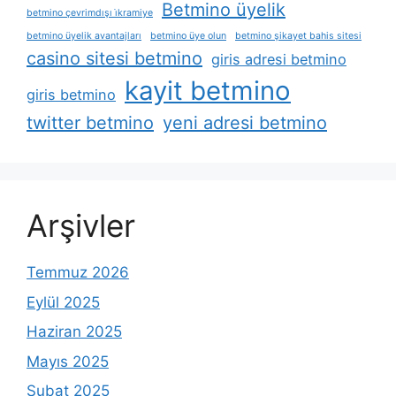
Betmino üyelik
betmino çevrimdışı i̇kramiye
betmino üyelik avantajları
betmino üye olun
betmino şikayet bahis sitesi
casino sitesi betmino
giris adresi betmino
kayit betmino
giris betmino
twitter betmino
yeni adresi betmino
Arşivler
Temmuz 2026
Eylül 2025
Haziran 2025
Mayıs 2025
Şubat 2025