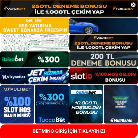
×
BETMINO GİRİŞ İÇİN TIKLAYINIZ!