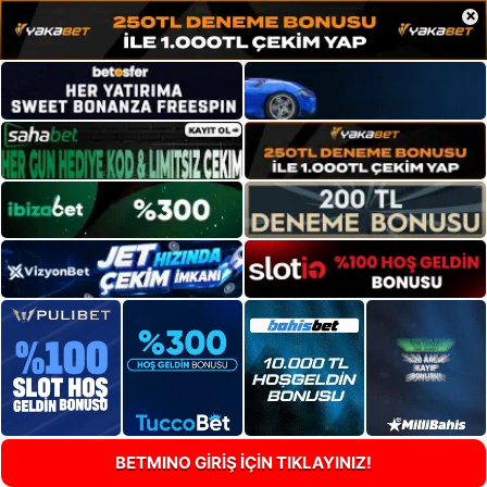
×
BETMINO GİRİŞ İÇİN TIKLAYINIZ!