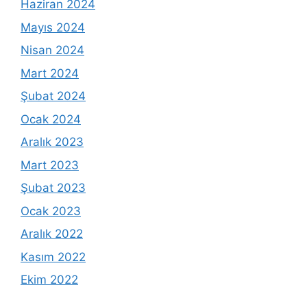
Haziran 2024
Mayıs 2024
Nisan 2024
Mart 2024
Şubat 2024
Ocak 2024
Aralık 2023
Mart 2023
Şubat 2023
Ocak 2023
Aralık 2022
Kasım 2022
Ekim 2022