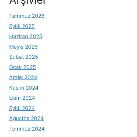
Temmuz 2026
Eylül 2025
Haziran 2025
Mayıs 2025
Şubat 2025
Ocak 2025
Aralık 2024
Kasım 2024
Ekim 2024
Eylül 2024
Ağustos 2024
Temmuz 2024