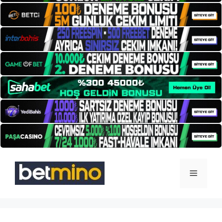
İçeriğe
atla
Menü