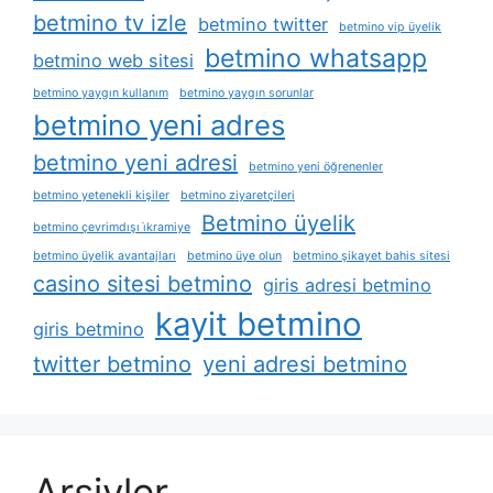
betmino tv izle
betmino twitter
betmino vip üyelik
betmino whatsapp
betmino web sitesi
betmino yaygın kullanım
betmino yaygın sorunlar
betmino yeni adres
betmino yeni adresi
betmino yeni öğrenenler
betmino yetenekli kişiler
betmino ziyaretçileri
Betmino üyelik
betmino çevrimdışı i̇kramiye
betmino üyelik avantajları
betmino üye olun
betmino şikayet bahis sitesi
casino sitesi betmino
giris adresi betmino
kayit betmino
giris betmino
twitter betmino
yeni adresi betmino
Arşivler