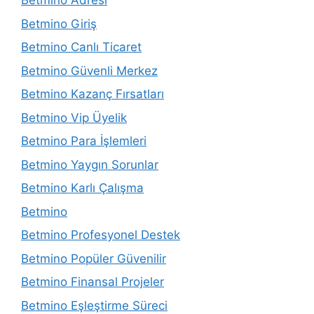
Betmino Adresi
Betmino Giriş
Betmino Canlı Ticaret
Betmino Güvenli Merkez
Betmino Kazanç Fırsatları
Betmino Vip Üyelik
Betmino Para İşlemleri
Betmino Yaygın Sorunlar
Betmino Karlı Çalışma
Betmino
Betmino Profesyonel Destek
Betmino Popüler Güvenilir
Betmino Finansal Projeler
Betmino Eşleştirme Süreci