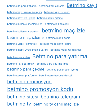
Betmino kayıt
betmino i̇le para kazanın
betmino karlı çalışma
betmino kayıt olmak kolay mı
betmino kayıt siteleri
betmino kayıt ve üyelik
betmino kolay ödeme
betmino kullanıcı i̇ncelemeleri
betmino kullanıcıları
betmino maç izle
betmino kullanıcı yorumları
betmino maç izleme
betmino mobil bahis
Betmino Mobil Hizmetleri
betmino mobil kayıt i̇şlemi
betmino mobil uygulamanız var mı
Betmino Mobil Uygulaması
Betmino para yatırma
betmino oyuncuları
Betmino Para Yatırmak
betmino para yatırma limiti
betmino para çekme
betmino poker oyun i̇çeriği
betmino poker platformu
betmino profesyonel destek
betmino promosyon
betmino promosyon kodu
betmino sitesi
betmino telegram
betmino tv
betmino tv canli maç izle