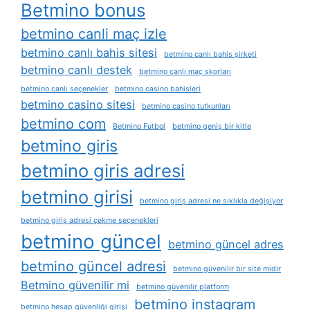
Betmino bonus
betmino canli maç izle
betmino canlı bahis sitesi
betmino canlı bahis şirketi
betmino canlı destek
betmino canlı maç skorları
betmino canlı seçenekler
betmino casino bahisleri
betmino casino sitesi
betmino casino tutkunları
betmino com
Betmino Futbol
betmino geniş bir kitle
betmino giris
betmino giris adresi
betmino girisi
betmino giriş adresi ne sıklıkla değişiyor
betmino giriş adresi çekme seçenekleri
betmino güncel
betmino güncel adres
betmino güncel adresi
betmino güvenilir bir site midir
Betmino güvenilir mi
betmino güvenilir platform
betmino instagram
betmino hesap güvenliği girişi